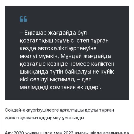
– Ең нашар жағдайда бұл
қозғалтқыш жұмыс істеп тұрған
кезде автокөліктің өртенуіне
әкелуі мүмкін. Мұндай жағдайда
қозғалыс кезінде немесе көліктен
шыққанда түтін байқалуы не күйік
иісі сезілуі ықтимал, – деп
мәлімдеді компания өкілдері.
Сондай-ақ жүргізушілерге қозғалтқышы қосулы тұрған
көлікті қараусыз қалдырмау ұсынылды.
Ақау 2020 жылғы шілде мен 2022 жылғы шілде аралығында