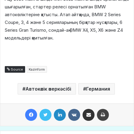
шығарылған, стартер релесі орнатылған BMW
автокөліктеріне қатысты. Атап айтқанда, BMW 2 Series
Coupe, 3, 4 және 5 серияларының бірқатар нұсқалары, 6
Series Gran Turismo, сондай-ақ BMW X4, X5, X6 және Z4
модельдері қамтылған.
Source
Kazinform
Автокөлік өнеркәсібі
Германия
Facebook
Twitter
LinkedIn
VKontakte
Share via Email
Print