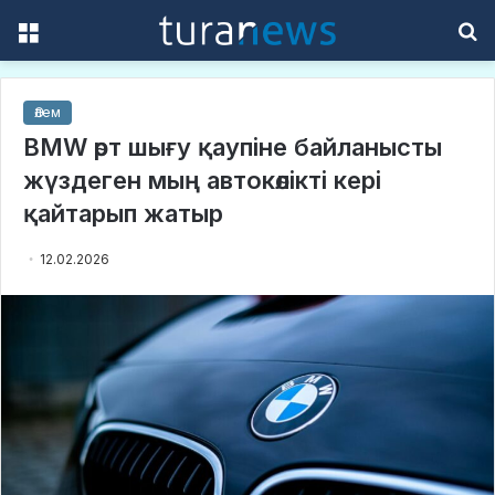
Menu
S
f
Әлем
BMW өрт шығу қаупіне байланысты
жүздеген мың автокөлікті кері
қайтарып жатыр
12.02.2026