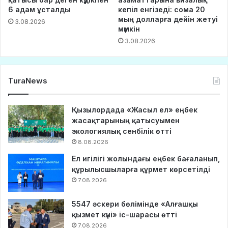
6 адам ұсталды
кепіл енгізеді: сома 20
мың долларға дейін жетуі
3.08.2026
мүмкін
3.08.2026
TuraNews
Қызылордада «Жасыл ел» еңбек
жасақтарының қатысуымен
экологиялық сенбілік өтті
8.08.2026
Ел игілігі жолындағы еңбек бағаланып,
құрылысшыларға құрмет көрсетілді
7.08.2026
5547 әскери бөлімінде «Алғашқы
қызмет күні» іс-шарасы өтті
7.08.2026