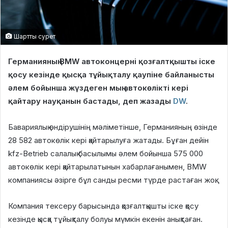
Шартты сурет
Германияның BMW автоконцерні қозғалтқышты іске
қосу кезінде қысқа тұйықталу қаупіне байланысты
әлем бойынша жүздеген мың автокөлікті кері
қайтару науқанын бастады, деп жазады
DW
.
Бавариялық өндірушінің мәліметінше, Германияның өзінде
28 582 автокөлік кері қайтарылуға жатады. Бұған дейін
kfz-Betrieb салалық басылымы әлем бойынша 575 000
автокөлік кері қайтарылатынын хабарлағанымен, BMW
компаниясы әзірге бұл санды ресми түрде растаған жоқ.
Компания тексеру барысында қозғалтқышты іске қосу
кезінде қысқа тұйықталу болуы мүмкін екенін анықтаған.