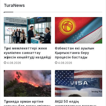
TuraNews
Түркі мемлекеттері жеке
Өзбекстан екі ауылын
куәлікпен саяхаттау
Қырғызстанға беру
жүйесін кеңейтуді көздейді
процесін бастады
4.08.2026
4.08.2026
Түркияда орман өртіне
АҚШ 50 елдің
қатысы бар деген күдікпен
азаматтарына визалық