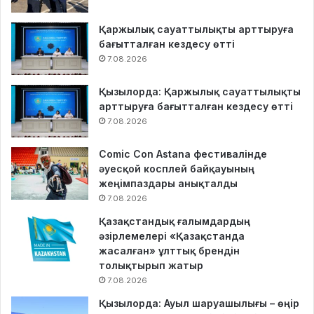
Қаржылық сауаттылықты арттыруға
бағытталған кездесу өтті
7.08.2026
Қызылорда: Қаржылық сауаттылықты
арттыруға бағытталған кездесу өтті
7.08.2026
Comic Con Astana фестивалінде
әуесқой косплей байқауының
жеңімпаздары анықталды
7.08.2026
Қазақстандық ғалымдардың
әзірлемелері «Қазақстанда
жасалған» ұлттық брендін
толықтырып жатыр
7.08.2026
Қызылорда: Ауыл шаруашылығы – өңір