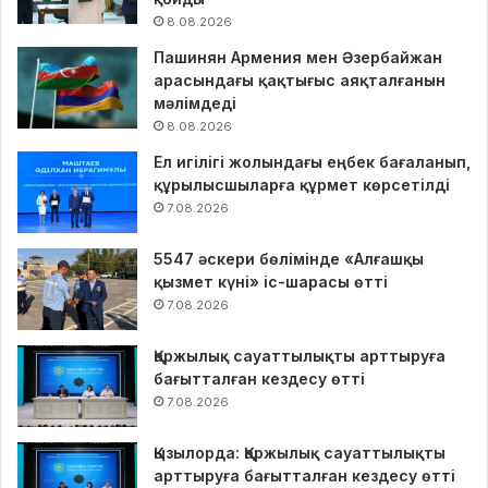
8.08.2026
Пашинян Армения мен Әзербайжан
арасындағы қақтығыс аяқталғанын
мәлімдеді
8.08.2026
Ел игілігі жолындағы еңбек бағаланып,
құрылысшыларға құрмет көрсетілді
7.08.2026
5547 әскери бөлімінде «Алғашқы
қызмет күні» іс-шарасы өтті
7.08.2026
Қаржылық сауаттылықты арттыруға
бағытталған кездесу өтті
7.08.2026
Қызылорда: Қаржылық сауаттылықты
арттыруға бағытталған кездесу өтті