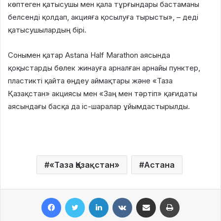
көптеген қатысушы мен қала тұрғындары бастаманы
белсенді қолдап, акцияға қосылуға тырысты», – деді
қатысушылардың бірі.
Сонымен қатар Astana Half Marathon аясында
қоқыстарды бөлек жинауға арналған арнайы пунктер,
пластикті қайта өңдеу аймақтары және «Таза
Қазақстан» акциясы мен «Заң мен тәртіп» қағидаты
аясындағы басқа да іс-шаралар ұйымдастырылды.
«Таза Қазақстан»
Астана
Facebook
Twitter
LinkedIn
VKontakte
Share via Email
Print