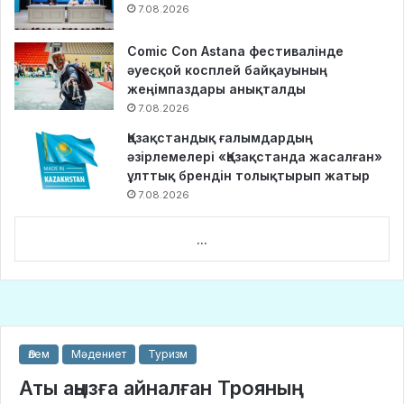
7.08.2026
Comic Con Astana фестивалінде
әуесқой косплей байқауының
жеңімпаздары анықталды
7.08.2026
Қазақстандық ғалымдардың
әзірлемелері «Қазақстанда жасалған»
ұлттық брендін толықтырып жатыр
7.08.2026
...