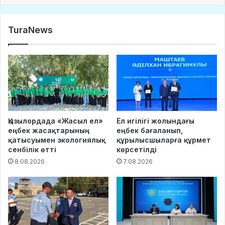
TuraNews
Қызылордада «Жасыл ел»
Ел игілігі жолындағы
еңбек жасақтарының
еңбек бағаланып,
қатысуымен экологиялық
құрылысшыларға құрмет
сенбілік өтті
көрсетілді
8.08.2026
7.08.2026