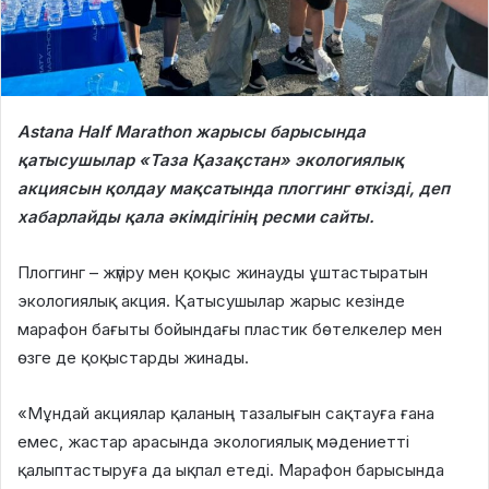
Astana Half Marathon жарысы барысында
қатысушылар «Таза Қазақстан» экологиялық
акциясын қолдау мақсатында плоггинг өткізді, деп
хабарлайды қала әкімдігінің ресми сайты.
Плоггинг – жүгіру мен қоқыс жинауды ұштастыратын
экологиялық акция. Қатысушылар жарыс кезінде
марафон бағыты бойындағы пластик бөтелкелер мен
өзге де қоқыстарды жинады.
«Мұндай акциялар қаланың тазалығын сақтауға ғана
емес, жастар арасында экологиялық мәдениетті
қалыптастыруға да ықпал етеді. Марафон барысында