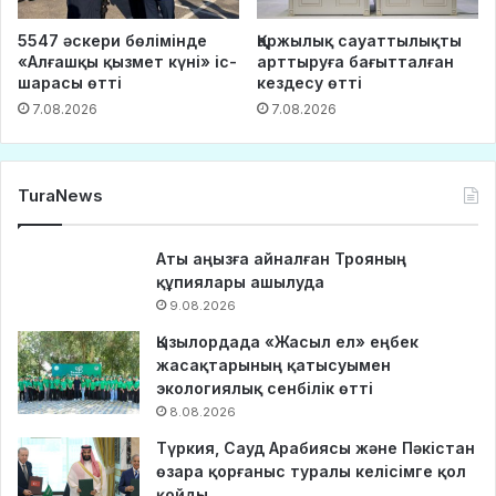
5547 әскери бөлімінде
Қаржылық сауаттылықты
«Алғашқы қызмет күні» іс-
арттыруға бағытталған
шарасы өтті
кездесу өтті
7.08.2026
7.08.2026
TuraNews
Аты аңызға айналған Трояның
құпиялары ашылуда
9.08.2026
Қызылордада «Жасыл ел» еңбек
жасақтарының қатысуымен
экологиялық сенбілік өтті
8.08.2026
Түркия, Сауд Арабиясы және Пәкістан
өзара қорғаныс туралы келісімге қол
қойды