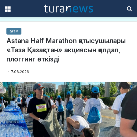
Menu
S
f
Қоғам
Astana Half Marathon қатысушылары
«Таза Қазақстан» акциясын қолдап,
плоггинг өткізді
7.06.2026