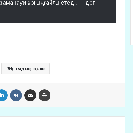
заманауи әрі ыңғайлы етеді, — деп
Қоғамдық көлік
LinkedIn
VKontakte
Share via Email
Print