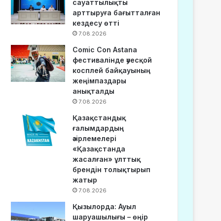
сауаттылықты
арттыруға бағытталған
кездесу өтті
7.08.2026
Comic Con Astana
фестивалінде әуесқой
косплей байқауының
жеңімпаздары
анықталды
7.08.2026
Қазақстандық
ғалымдардың
әзірлемелері
«Қазақстанда
жасалған» ұлттық
брендін толықтырып
жатыр
7.08.2026
Қызылорда: Ауыл
шаруашылығы – өңір