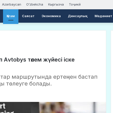
Azərbaycan
Oʻzbekcha
Кыргызча
Тоҷикӣ
Қоғам
Саясат
Экономика
Денсаулық
Мәдениет
 Аvtobys төлем жүйесі іске
атар маршрутында ертеңнен бастап
ы төлеуге болады.