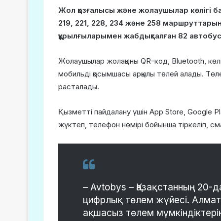
Жол қозғалысы және жолаушылар көлігі ба
219, 221, 228, 234 және 258 маршруттары
құрылғыларымен жабдықталған 82 автоб
Жолаушылар жолақыны QR-код, Bluetooth, көлі
мобильді қосымшасы арқылы төлей алады. Төл
расталады.
Қызметті пайдалану үшін App Store, Google P
жүктеп, телефон нөмірі бойынша тіркеліп, с
– Avtobys – Қазақстанның 20-
цифрлық төлем жүйесі. Алмат
ақшасыз төлем мүмкіндіктерін 