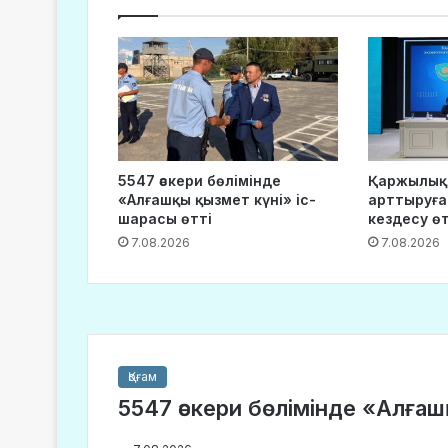
5547 әскери бөлімінде
Қаржылық
«Алғашқы қызмет күні» іс-
арттыруға
шарасы өтті
кездесу өт
7.08.2026
7.08.2026