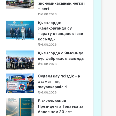
экономикасының негізгі
тірегі
6.08.2026
Қызылорда:
Жаңақорғанда су
тарату станциясы іске
қосылды
6.08.2026
Қызылорда облысында
құс фабрикасы ашылды
6.08.2026
Судағы қауіпсіздік – әр
азаматтың
жауапкершілігі
6.08.2026
Высказывания
Президента Токаева за
более чем 30 лет