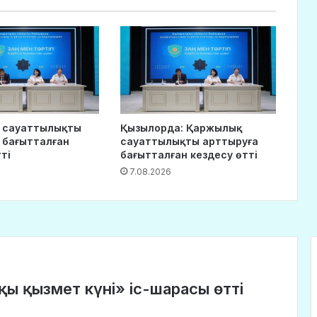
 сауаттылықты
Қызылорда: Қаржылық
 бағытталған
сауаттылықты арттыруға
ті
бағытталған кездесу өтті
7.08.2026