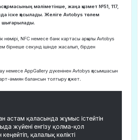
сқармасының мәліметінше, жаңа қызмет №51, 117,
нда іске қосылады. Желіге Avtobys төлем
ус шығарылады.
к нөмірі, NFC немесе банк картасы арқылы Avtobys
ем бірнеше секунд ішінде жасалып, бірден
lay немесе AppGallery дүкенінен Avtobys қосымшасын
март-әмиян балансын толтыру қажет.
дан астам қаласында жұмыс істейтін
ыда жүйені енгізу қолма-қол
кеңейтіп, қалалық көлікті