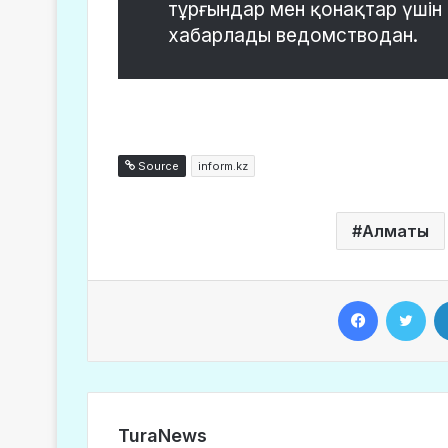
тұрғындар мен қонақтар үшін 
хабарлады ведомстводан.
Source
inform.kz
Алматы
Facebook
Twitter
TuraNews