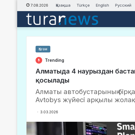
Қазақша
Türkçe
English
Русский
7.08.2026
Қоғам
Trending
Алматыда 4 наурыздан бастап
қосылады
Алматы автобустарының бірқ
Avtobys жүйесі арқылы жолақ
3.03.2026