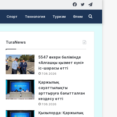
Facebook
Twitter
Telegram
Search
Спорт
Технология
Туризм
Әлем
for
TuraNews
5547 әскери бөлімінде
«Алғашқы қызмет күні»
іс-шарасы өтті
7.08.2026
Қаржылық
сауаттылықты
арттыруға бағытталған
кездесу өтті
7.08.2026
Қызылорда: Қаржылық