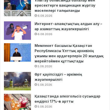
Ұлытау облысында балалар мен
ересектерге вакцинация жүргізу
мәселелері талқыланды
6.08.2026
Интернет-алаяқтықтың алдын алу –
әр азаматтың жауапкершілігі
6.08.2026
Мемлекет басшысы Қазақстан
Республикасы Ұлттық архивінің
ұжымы мен ардагерлерін 20 жылдық
мерейтоймен құттықтады
5.08.2026
Өрт қауіпсіздігі – әркімнің
жауапкершілігі
5.08.2026
Қазақстанда алкогольсіз сусындар
өндірісі 17%-ға артты
5.08.2026