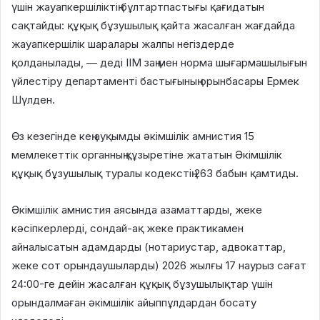
үшін жауапкершіліктің бұлтартпастығы қағидатын
сақтайды: құқық бұзушылық қайта жасалған жағдайда
жауапкершілік шаралары жалпы негіздерде
қолданылады, — деді ІІМ заң мен норма шығармашылығын
үйлестіру департаменті бастығының орынбасары Ермек
Шүлден.
Өз кезегінде кең ауқымды әкімшілік амнистия 15
мемлекеттік органның құзыретіне жататын Әкімшілік
құқық бұзушылық туралы кодекстің 263 бабын қамтиды.
Әкімшілік амнистия аясында азаматтарды, жеке
кәсіпкерлерді, сондай-ақ жеке практикамен
айналысатын адамдарды (нотариустар, адвокаттар,
жеке сот орындаушыларды) 2026 жылғы 17 наурыз сағат
24:00-ге дейін жасалған құқық бұзушылықтар үшін
орындалмаған әкімшілік айыппұлдардан босату