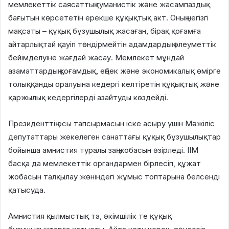
мемлекеттік саясаттың гуманистік және жасампаздық
бағытын көрсететін ерекше құқықтық акт. Оның негізгі
мақсаты – құқық бұзушылық жасаған, бірақ қоғамға
айтарлықтай қауіп төндірмейтін адамдардың әлеуметтік
бейімделуіне жағдай жасау. Мемлекет мұндай
азаматтардың қоғамдық, еңбек және экономикалық өмірге
толыққанды оралуына кедергі келтіретін құқықтық және
қаржылық кедергілерді азайтуды көздейді.
Президенттің осы тапсырмасын іске асыру үшін Мәжіліс
депутаттары жекелеген санаттағы құқық бұзушылықтар
бойынша амнистия туралы заң жобасын әзірледі. ІІМ
басқа да мемлекеттік органдармен бірлесіп, құжат
жобасын талқылау жөніндегі жұмыс топтарына белсенді
қатысуда.
Амнистия қылмыстық та, әкімшілік те құқық