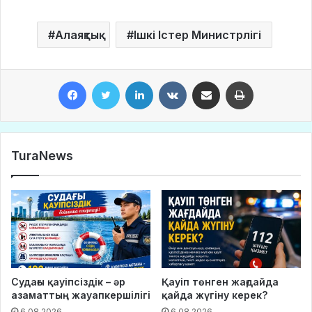
Алаяқтық
Ішкі Істер Министрлігі
Facebook
Twitter
LinkedIn
VKontakte
Share via Email
Print
TuraNews
Судағы қауіпсіздік – әр
Қауіп төнген жағдайда
азаматтың жауапкершілігі
қайда жүгіну керек?
6.08.2026
6.08.2026