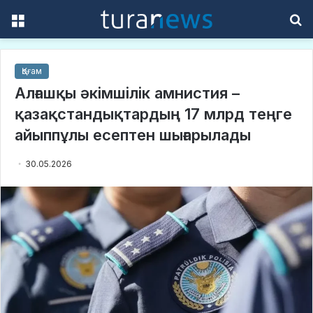
Menu
S
f
Қоғам
Алғашқы әкімшілік амнистия –
қазақстандықтардың 17 млрд теңге
айыппұлы есептен шығарылады
30.05.2026