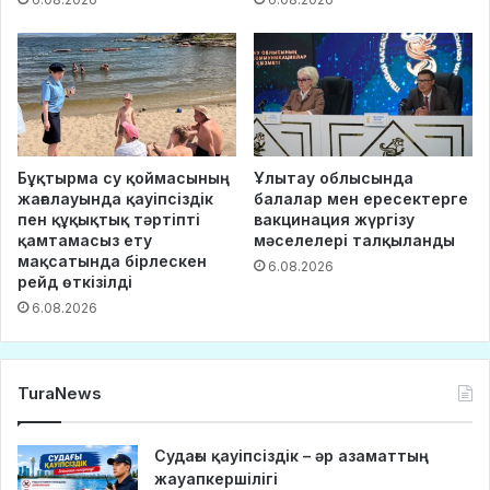
Бұқтырма су қоймасының
Ұлытау облысында
жағалауында қауіпсіздік
балалар мен ересектерге
пен құқықтық тәртіпті
вакцинация жүргізу
қамтамасыз ету
мәселелері талқыланды
мақсатында бірлескен
6.08.2026
рейд өткізілді
6.08.2026
TuraNews
Судағы қауіпсіздік – әр азаматтың
жауапкершілігі