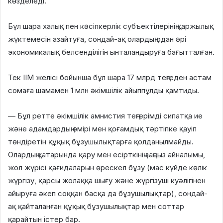
көзделеді.
Бұл шара халық пен кәсіпкерлік субъектілерінің қаржылық
жүктемесін азайтуға, сондай-ақ олардың одан әрі
экономикалық белсенділігін ынталандыруға бағытталған.
Тек ІІМ желісі бойынша бұл шара 17 млрд теңгеден астам
сомаға шамамен 1 млн әкімшілік айыппұлды қамтиды.
— Бұл ретте әкімшілік амнистия теңгерімді сипатқа ие
және адамдардың өмірі мен қоғамдық тәртіпке қауіп
төндіретін құқық бұзушылықтарға қолданылмайды.
Олардың қатарында қару мен есірткінің заңсыз айналымы,
жол жүрісі қағидаларын өрескел бұзу (мас күйде көлік
жүргізу, қарсы жолаққа шығу және жүргізуші куәлігінен
айыруға әкеп соққан басқа да бұзушылықтар), сондай-
ақ қайталанған құқық бұзушылықтар мен соттар
қарайтын істер бар.