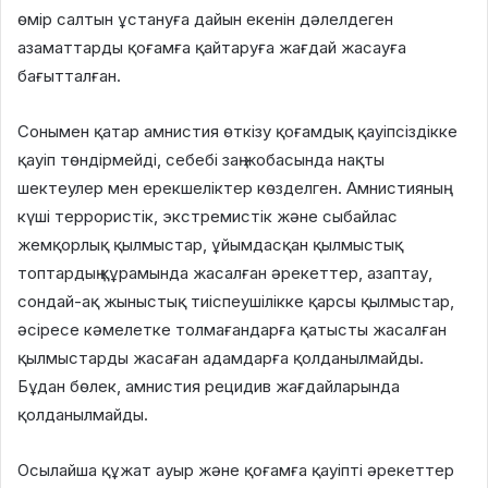
өмір салтын ұстануға дайын екенін дәлелдеген
азаматтарды қоғамға қайтаруға жағдай жасауға
бағытталған.
Сонымен қатар амнистия өткізу қоғамдық қауіпсіздікке
қауіп төндірмейді, себебі заң жобасында нақты
шектеулер мен ерекшеліктер көзделген. Амнистияның
күші террористік, экстремистік және сыбайлас
жемқорлық қылмыстар, ұйымдасқан қылмыстық
топтардың құрамында жасалған әрекеттер, азаптау,
сондай-ақ жыныстық тиіспеушілікке қарсы қылмыстар,
әсіресе кәмелетке толмағандарға қатысты жасалған
қылмыстарды жасаған адамдарға қолданылмайды.
Бұдан бөлек, амнистия рецидив жағдайларында
қолданылмайды.
Осылайша құжат ауыр және қоғамға қауіпті әрекеттер