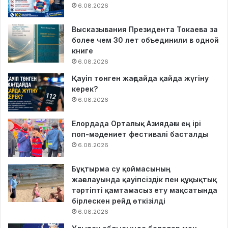
6.08.2026
Высказывания Президента Токаева за
более чем 30 лет объединили в одной
книге
6.08.2026
Қауіп төнген жағдайда қайда жүгіну
керек?
6.08.2026
Елордада Орталық Азиядағы ең ірі
поп-мәдениет фестивалі басталды
6.08.2026
Бұқтырма су қоймасының
жағалауында қауіпсіздік пен құқықтық
тәртіпті қамтамасыз ету мақсатында
бірлескен рейд өткізілді
6.08.2026