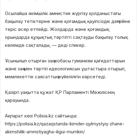
Осылайша әкімшілік амнистия жүргізу қолданыстағы
бақылау тетіктеріне және қоғамдық қауіпсіздік деңгейіне
теріс әсер етпейді. Жолдарда және қоғамдық
орындарда құқықтық тәртіпті сақтауды бақылау толық
көлемде сақталады, — деді спикер.
Ұсынылып отырған заң жобасы гуманизм қағидаттарын
және заң мен тәртіп идеологиясын ұштастыра отырып,
мемлекеттік саясаттың жүйелілігін көрсетеді.
Қазіргі уақытта құжат ҚР Парламенті Мәжілісінің
қарауында.
Ақпарат көзі Polisia.kz сайтында:
https://polisia.kz/qazaqstanda-kimder-qylmystyq-zhane-
akimshilik-amnistiyagha-iligui-mumkin/