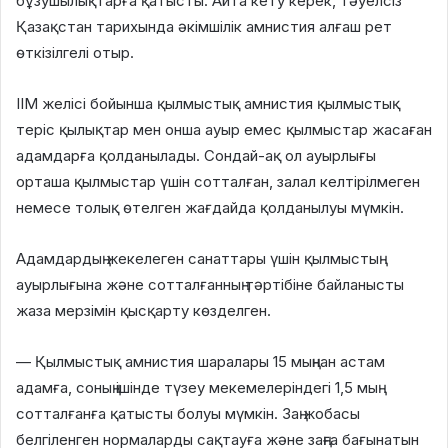
бұзушылықтарға қатысты. Айта кету керек, тәуелсіз
Қазақстан тарихында әкімшілік амнистия алғаш рет
өткізілгелі отыр.
ІІМ желісі бойынша қылмыстық амнистия қылмыстық
теріс қылықтар мен онша ауыр емес қылмыстар жасаған
адамдарға қолданылады. Сондай-ақ ол ауырлығы
орташа қылмыстар үшін сотталған, залал келтірілмеген
немесе толық өтелген жағдайда қолданылуы мүмкін.
Адамдардың жекелеген санаттары үшін қылмыстың
ауырлығына және сотталғанның тәртібіне байланысты
жаза мерзімін қысқарту көзделген.
— Қылмыстық амнистия шаралары 15 мыңнан астам
адамға, соның ішінде түзеу мекемелеріндегі 1,5 мың
сотталғанға қатысты болуы мүмкін. Заң жобасы
белгіленген нормаларды сақтауға және заңға бағынатын