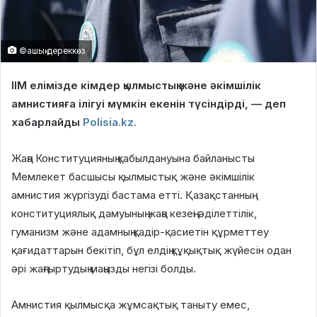
©ашық дереккөз
ІІМ елімізде кімдер қылмыстық және әкімшілік
амнистияға ілігуі мүмкін екенін түсіндірді, — деп
хабарлайды
Polisia.kz.
Жаңа Конституцияның қабылдануына байланысты
Мемлекет басшысы қылмыстық және әкімшілік
амнистия жүргізуді бастама етті. Қазақстанның
конституциялық дамуының жаңа кезеңі әділеттілік,
гуманизм және адамның қадір-қасиетін құрметтеу
қағидаттарын бекітіп, бұл елдің құқықтық жүйесін одан
әрі жаңғыртудың маңызды негізі болды.
Амнистия қылмысқа жұмсақтық таныту емес,