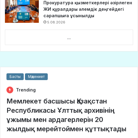
Прокуратура қызметкерлері әзірлеген
ЖИ құралдары әлемдік деңгейдегі
сарапшыға ұсынылды
5.08.2026
...