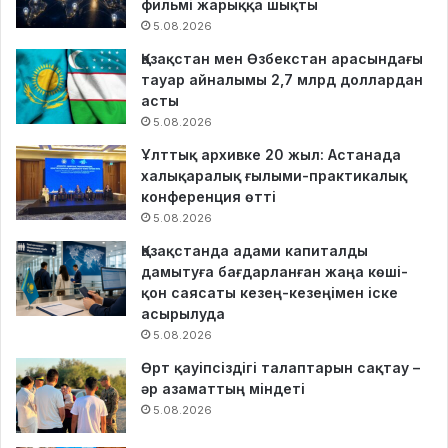
фильмі жарыққа шықты
5.08.2026
Қазақстан мен Өзбекстан арасындағы
тауар айналымы 2,7 млрд доллардан
асты
5.08.2026
Ұлттық архивке 20 жыл: Астанада
халықаралық ғылыми-практикалық
конференция өтті
5.08.2026
Қазақстанда адами капиталды
дамытуға бағдарланған жаңа көші-
қон саясаты кезең-кезеңімен іске
асырылуда
5.08.2026
Өрт қауіпсіздігі талаптарын сақтау –
әр азаматтың міндеті
5.08.2026