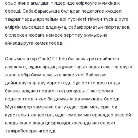
орыс және ағылшын тілдерінде әзірлеуге мүмкіндік
береді. Сабақ барысында бұл құрал педагогке күрделі
тақырыптарды қарапайым әрі түсінікті тілмен түсіндіруге,
өмірлік мысалдар қолдануға, сабақ форматын пікірталасқа,
бірлескен жобаға немесе зерттеу жұмысына
айналдыруға көмектеседі.
Сонымен қатар ChatGPT Edu бағалау критерийлерін
әзірлеуге, оқушылардың жұмыстарын алдын ала талдауға
және әрбір білім алушыға жеке кері байланыс
дайындауға қолдау көрсетеді. Бұл ретте қорытынды
бағаны әрқашан педагогтың өзі қояды. Платформа
педагогтердің кәсіби дамуына да мүмкіндік береді.
Мұғалімдер заманауи оқыту әдістерін меңгеріп, оқу
курстарын жаңартып, әдістемелік материалдар әзірлей
алады және жаңа цифрлық әрі жасанды интеллект
тәжірибелерін игереді.