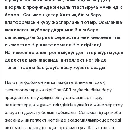
цифрлық профильдерін қалыптастыруға мүмкіндік
береді. Сонымен қатар Ұлттық білім беру
платформасын құру жоспарланып отыр. Осылайша
жекелеген жүйелердің орнына білім беру
саласындағы барлық сервистер мен мемлекеттік
қызметтер бір платформада біріктіріледі.
Нәтижесінде электрондық күнделіктер жүргізуден
деректер мен жасанды интеллект негізінде
таланттарды басқаруға көшу жүзеге асады.
Пилоттық жобаның негізгі мақсаты әлемдегі озық
технологиялардың бірі ChatGPT жүйесін білім беру
процесіне енгізу арқылы оқыту сапасын арттыру,
педагогтердің жұмыс тиімділігін күшейту және зерттеу
әлеуетін дамыту болып табылады. Сонымен қатар жоба
жасанды интеллект негізінде академиялық процестерді
автоматтандыруды одан әрі дамытуға бағытталған.