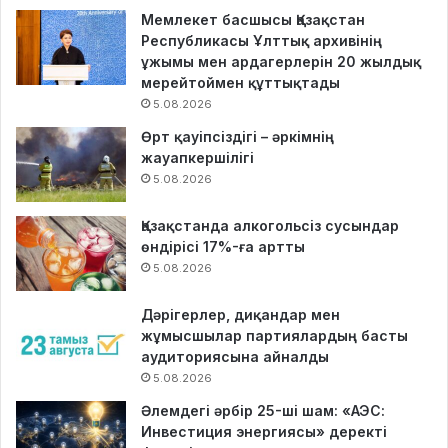
Мемлекет басшысы Қазақстан
Республикасы Ұлттық архивінің
ұжымы мен ардагерлерін 20 жылдық
мерейтоймен құттықтады
5.08.2026
Өрт қауіпсіздігі – әркімнің
жауапкершілігі
5.08.2026
Қазақстанда алкогольсіз сусындар
өндірісі 17%-ға артты
5.08.2026
Дәрігерлер, диқандар мен
жұмысшылар партиялардың басты
аудиториясына айналды
5.08.2026
Әлемдегі әрбір 25-ші шам: «АЭС:
Инвестиция энергиясы» деректі