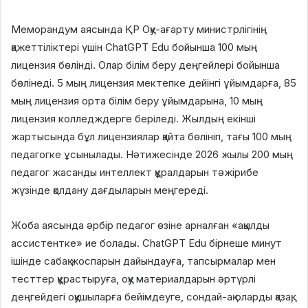
Меморандум аясында ҚР Оқу-ағарту министрлігінің
қажеттіліктері үшін ChatGPT Edu бойынша 100 мың
лицензия бөлінді. Олар білім беру деңгейлері бойынша
бөлінеді. 5 мың лицензия мектепке дейінгі ұйымдарға, 85
мың лицензия орта білім беру ұйымдарына, 10 мың
лицензия колледждерге беріледі. Жылдың екінші
жартысында бұл лицензиялар қайта бөлініп, тағы 100 мың
педагогке ұсынылады. Нәтижесінде 2026 жылы 200 мың
педагог жасанды интеллект құралдарын тәжірибе
жүзінде қолдану дағдыларын меңгереді.
Жоба аясында әрбір педагог өзіне арналған «ақылды
ассистентке» ие болады. ChatGPT Edu бірнеше минут
ішінде сабақ жоспарын дайындауға, тапсырмалар мен
тесттер құрастыруға, оқу материалдарын әртүрлі
деңгейдегі оқушыларға бейімдеуге, сондай-ақ оларды қазақ,