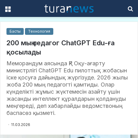
Menu
S
f
Басты
Технология
200 мың педагог ChatGPT Edu-ға
қосылады
Меморандум аясында ҚР Оқу-ағарту
министрлігі ChatGPT Edu пилоттық жобасын
іске қосуға дайындық жүргізуде. 2026 жылы
жоба 200 мың педагогті қамтиды. Олар
күнделікті жұмыс жүктемесін азайту үшін
жасанды интеллект құралдарын қолдануды
меңгереді, деп хабарлайды ведомствоның
баспасөз қызметі.
11.03.2026