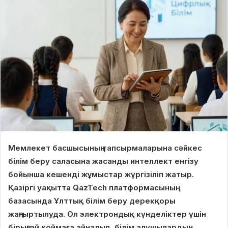
Мемлекет басшысының тапсырмаларына сәйкес
білім беру саласына жасанды интеллект енгізу
бойынша кешенді жұмыстар жүргізіліп жатыр.
Қазіргі уақытта QazTech платформасының
базасында Ұлттық білім беру дерекқоры
жаңғыртылуда. Ол электрондық күнделіктер үшін
бірыңғай қоймаға айналып, білім алушылардың