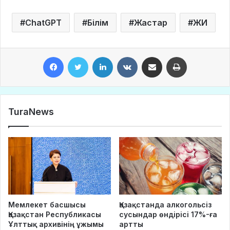
ChatGPT
Білім
Жастар
ЖИ
Facebook
Twitter
LinkedIn
VKontakte
Share via Email
Print
TuraNews
Мемлекет басшысы
Қазақстанда алкогольсіз
Қазақстан Республикасы
сусындар өндірісі 17%-ға
Ұлттық архивінің ұжымы
артты