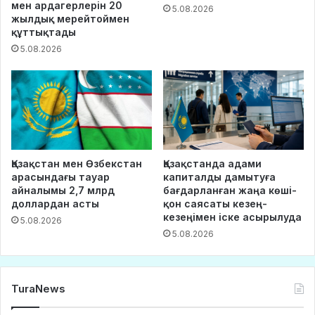
мен ардагерлерін 20
5.08.2026
жылдық мерейтоймен
құттықтады
5.08.2026
Қазақстан мен Өзбекстан
Қазақстанда адами
арасындағы тауар
капиталды дамытуға
айналымы 2,7 млрд
бағдарланған жаңа көші-
доллардан асты
қон саясаты кезең-
кезеңімен іске асырылуда
5.08.2026
5.08.2026
TuraNews