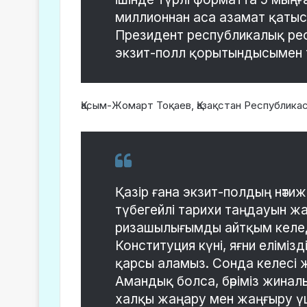
миллионнан аса азамат қатысқ
Президент республикалық ре
экзит-полл қорытындысымен 
Қасым-Жомарт Тоқаев, Қазақстан Республика
Қазір ғана экзит-полдың нәтиж
түбегейлі тарихи таңдауын 
ризашылығымды айтқым келеді
Конституция күні, яғни елімізд
қарсы аламыз. Сонда келесі ж
Амандық болса, бәріміз жинал
халқы жаңару мен жаңғыру үш