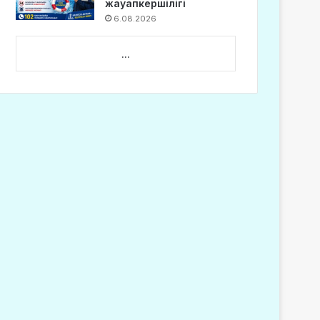
жауапкершілігі
6.08.2026
...