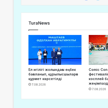
TuraNews
Ел игілігі жолындағы еңбек
Comic Con
бағаланып, құрылысшыларға
фестивалі
құрмет көрсетілді
косплей б
жеңімпаз
7.08.2026
7.08.2026