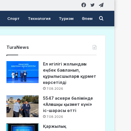
Facebook
Twitter
Telegram
Search
Спорт
Технология
Туризм
Әлем
for
TuraNews
Ел игілігі жолындағы
еңбек бағаланып,
құрылысшыларға құрмет
көрсетілді
7.08.2026
5547 әскери бөлімінде
«Алғашқы қызмет күні»
іс-шарасы өтті
7.08.2026
Қаржылық