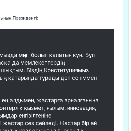
сының Президенті:
ымызда мәңгі болып қалатын күн. Бұл
асқа да мемлекеттердің
 шықтым. Біздің Конституциямыз
рдың қатарында тұрады деп сеніммен
 ең алдымен, жастарға арналғанына
онтерлік қызмет, ғылым, инновация,
мдар енгізілгеніне
 жастар сөз сөйледі. Жастар бір ай
 жуық кездесу өткізіп, оған 1,5