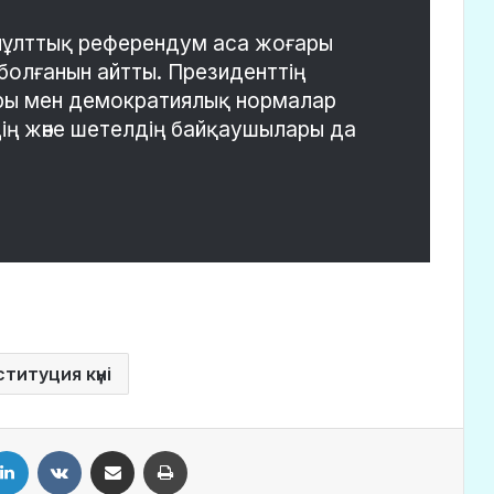
ұлттық референдум аса жоғары
л болғанын айтты. Президенттің
тары мен демократиялық нормалар
дің және шетелдің байқаушылары да
титуция күні
LinkedIn
VKontakte
Share via Email
Print