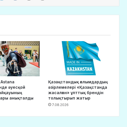
 Astana
Қазақстандық ғалымдардың
нде әуесқой
әзірлемелері «Қазақстанда
айқауының
жасалған» ұлттық брендін
дары анықталды
толықтырып жатыр
7.08.2026