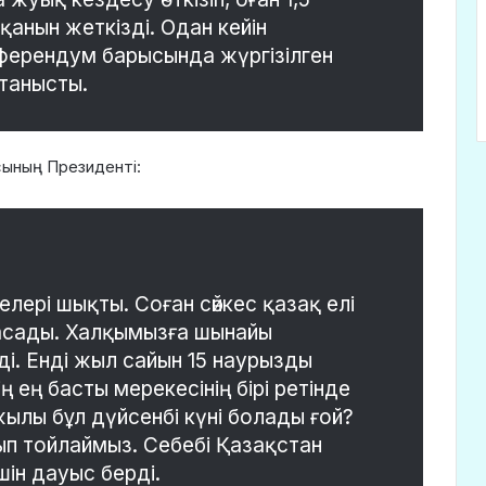
анын жеткізді. Одан кейін
ферендум барысында жүргізілген
танысты.
сының Президенті:
елері шықты. Соған сәйкес қазақ елі
жасады. Халқымызға шынайы
. Енді жыл сайын 15 наурызды
ің ең басты мерекесінің бірі ретінде
ылы бұл дүйсенбі күні болады ғой?
ып тойлаймыз. Себебі Қазақстан
ін дауыс берді.