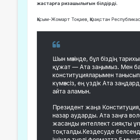
жастарға ризашылығын білдірді.
Қасым-Жомарт Тоқаев, Қазақстан Республика
Шын мәнінде, бұл біздің тарих
құжат — Ата заңымыз. Мен б
конституцияларымен танысып
күмәнсіз, ең үздік Ата заңда
айта аламын.
Президент жаңа Конституция,
назар аударды. Ата заңға вол
жасанды интеллект сияқты ұғы
тоқталды.Кездесуде белсенді
ішінде түрлі форматта 5 мыңға