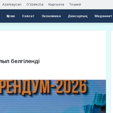
Azərbaycan
Oʻzbekcha
Кыргызча
Тоҷикӣ
Қоғам
Саясат
Экономика
Денсаулық
Мәдениет
лып белгіленді