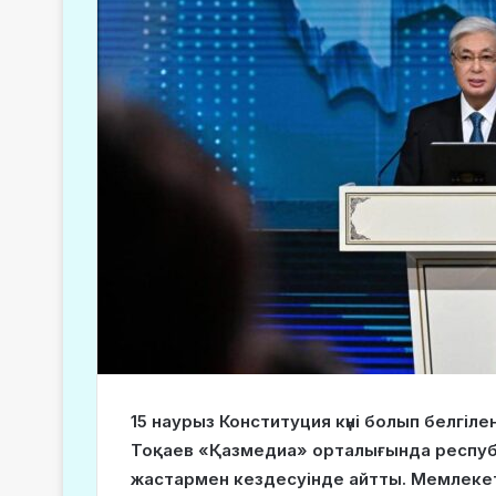
15 наурыз Конституция күні болып белгі
Тоқаев «Қазмедиа» орталығында респуб
жастармен кездесуінде айтты. Мемлекет б