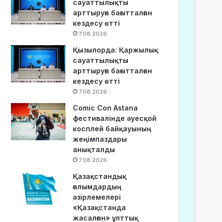
сауаттылықты
арттыруға бағытталған
кездесу өтті
7.08.2026
Қызылорда: Қаржылық
сауаттылықты
арттыруға бағытталған
кездесу өтті
7.08.2026
Comic Con Astana
фестивалінде әуесқой
косплей байқауының
жеңімпаздары
анықталды
7.08.2026
Қазақстандық
ғалымдардың
әзірлемелері
«Қазақстанда
жасалған» ұлттық