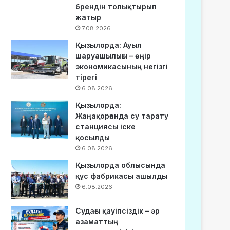
брендін толықтырып
жатыр
7.08.2026
Қызылорда: Ауыл
шаруашылығы – өңір
экономикасының негізгі
тірегі
6.08.2026
Қызылорда:
Жаңақорғанда су тарату
станциясы іске
қосылды
6.08.2026
Қызылорда облысында
құс фабрикасы ашылды
6.08.2026
Судағы қауіпсіздік – әр
азаматтың