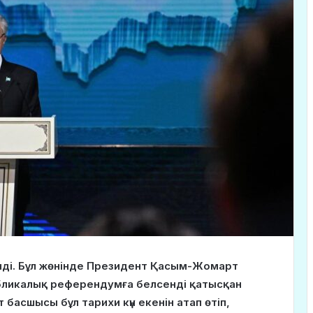
ленді. Бұл жөнінде Президент Қасым-Жомарт
ликалық референдумға белсенді қатысқан
асшысы бұл тарихи күн екенін атап өтіп,