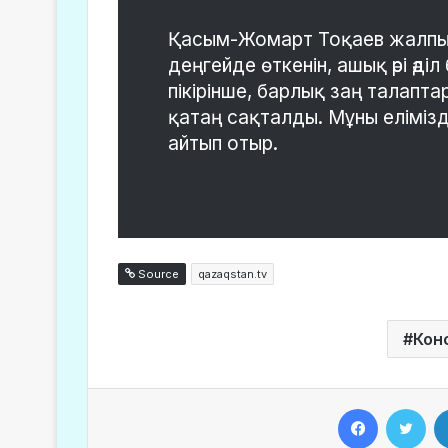
Қасым-Жомарт Тоқаев жалпы
деңгейде өткенін, ашық әрі әді
пікірінше, барлық заң талап
қатаң сақталды. Мұны еліміз
айтып отыр.
Source
qazaqstan.tv
Конс
Facebook
Twitter