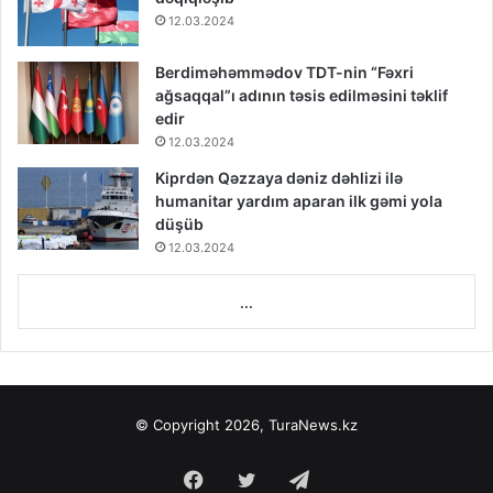
12.03.2024
Berdiməhəmmədov TDT-nin “Fəxri
ağsaqqal”ı adının təsis edilməsini təklif
edir
12.03.2024
Kiprdən Qəzzaya dəniz dəhlizi ilə
humanitar yardım aparan ilk gəmi yola
düşüb
12.03.2024
...
© Copyright 2026, TuraNews.kz
Facebook
Twitter
Telegram