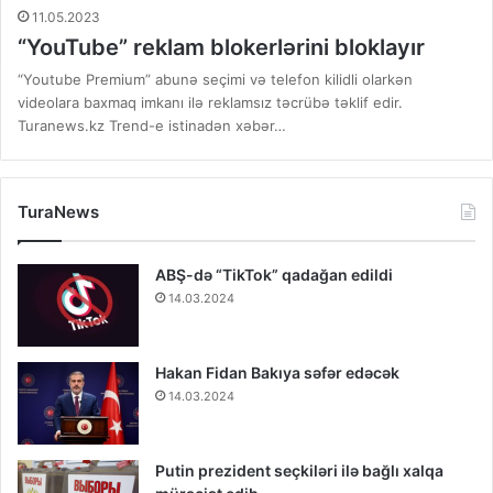
11.05.2023
“YouTube” reklam blokerlərini bloklayır
“Youtube Premium” abunə seçimi və telefon kilidli olarkən
videolara baxmaq imkanı ilə reklamsız təcrübə təklif edir.
Turanews.kz Trend-е istinadən xəbər…
TuraNews
ABŞ-də “TikTok” qadağan edildi
14.03.2024
Hakan Fidan Bakıya səfər edəcək
14.03.2024
Putin prezident seçkiləri ilə bağlı xalqa