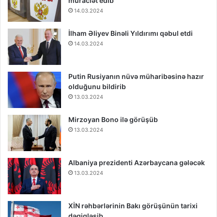
müraciət edib
14.03.2024
İlham Əliyev Binəli Yıldırımı qəbul etdi
14.03.2024
Putin Rusiyanın nüvə müharibəsinə hazır
olduğunu bildirib
13.03.2024
Mirzoyan Bono ilə görüşüb
13.03.2024
Albaniya prezidenti Azərbaycana gələcək
13.03.2024
XİN rəhbərlərinin Bakı görüşünün tarixi
dəqiqləşib