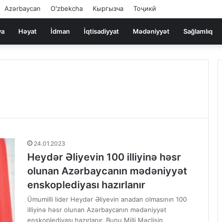
Azərbaycan
Oʻzbekcha
Кыргызча
Тоҷикӣ
ya
Həyat
İdman
İqtisadiyyat
Mədəniyyət
Sağlamlıq
24.01.2023
Heydər Əliyevin 100 illiyinə həsr
olunan Azərbaycanın mədəniyyət
enskoplediyası hazırlanır
Ümumilli lider Heydər Əliyevin anadan olmasının 100
illiyinə həsr olunan Azərbaycanın mədəniyyət
enskoplediyası hazırlanır. Bunu Milli Məclisin