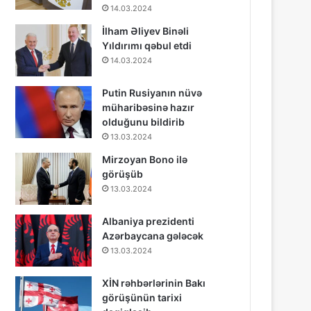
14.03.2024
İlham Əliyev Binəli
Yıldırımı qəbul etdi
14.03.2024
Putin Rusiyanın nüvə
müharibəsinə hazır
olduğunu bildirib
13.03.2024
Mirzoyan Bono ilə
görüşüb
13.03.2024
Albaniya prezidenti
Azərbaycana gələcək
13.03.2024
XİN rəhbərlərinin Bakı
görüşünün tarixi