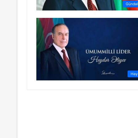
Gündəl
Həy