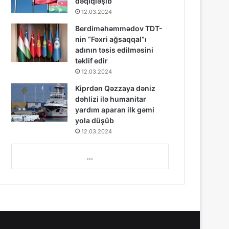
dəqiqləşib
12.03.2024
Berdiməhəmmədov TDT-
nin “Fəxri ağsaqqal”ı
adının təsis edilməsini
təklif edir
12.03.2024
Kiprdən Qəzzaya dəniz
dəhlizi ilə humanitar
yardım aparan ilk gəmi
yola düşüb
12.03.2024
...