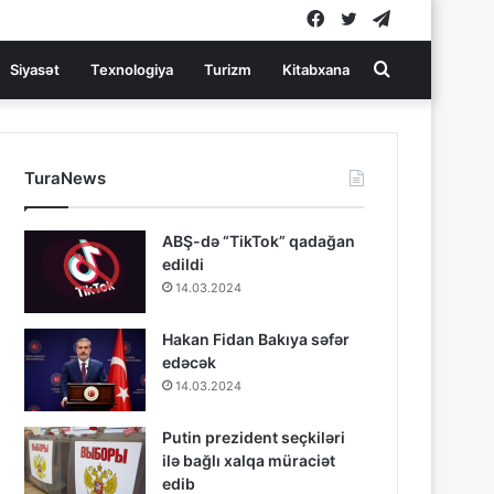
Facebook
Twitter
Telegram
Search
Siyasət
Texnologiya
Turizm
Kitabxana
for
TuraNews
ABŞ-də “TikTok” qadağan
edildi
14.03.2024
Hakan Fidan Bakıya səfər
edəcək
14.03.2024
Putin prezident seçkiləri
ilə bağlı xalqa müraciət
edib