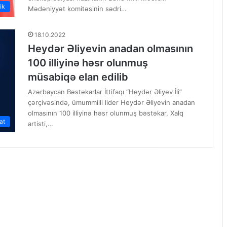
ik
Mədəniyyət komitəsinin sədri…
18.10.2022
Heydər Əliyevin anadan olmasının
100 illiyinə həsr olunmuş
müsabiqə elan edilib
Azərbaycan Bəstəkarlar İttifaqı “Heydər Əliyev İli”
çərçivəsində, ümummilli lider Heydər Əliyevin anadan
olmasının 100 illiyinə həsr olunmuş bəstəkar, Xalq
at
artisti,…