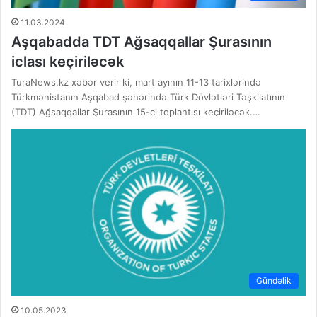
11.03.2024
Aşqabadda TDT Ağsaqqallar Şurasının
iclası keçiriləcək
TuraNews.kz xəbər verir ki, mart ayının 11-13 tarixlərində
Türkmənistanın Aşqabad şəhərində Türk Dövlətləri Təşkilatının
(TDT) Ağsaqqallar Şurasının 15-ci toplantısı keçiriləcək.…
Gündəlik
10.05.2023