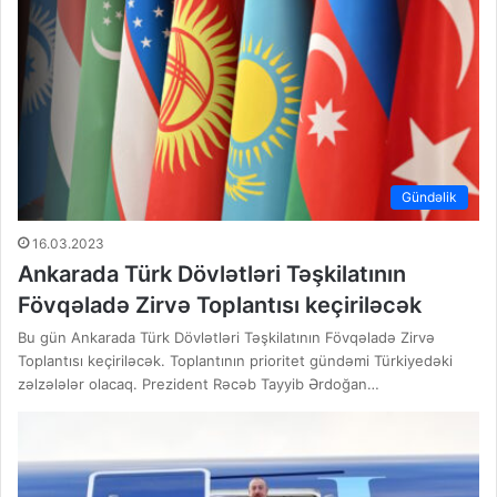
Gündəlik
16.03.2023
Ankarada Türk Dövlətləri Təşkilatının
Fövqəladə Zirvə Toplantısı keçiriləcək
Bu gün Ankarada Türk Dövlətləri Təşkilatının Fövqəladə Zirvə
Toplantısı keçiriləcək. Toplantının prioritet gündəmi Türkiyedəki
zəlzələlər olacaq. Prezident Rəcəb Tayyib Ərdoğan…