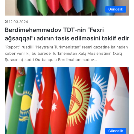
Gündəlik
12.03.2024
Berdiməhəmmədov TDT-nin “Fəxri
ağsaqqal”ı adının təsis edilməsini təklif edir
“Report” rusdilli “Neytralnı Turkmenistan” rəsmi qəzetinə istinadən
xəbər verir ki, bu barədə Türkmənistan Xalq Məsləhətinin (Xalq
Şurasının) sədri Qurbanqulu Berdiməhəmmədov…
Gündəlik