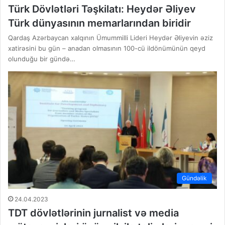
Türk Dövlətləri Təşkilatı: Heydər Əliyev
Türk dünyasının memarlarından biridir
Qardaş Azərbaycan xalqının Ümummilli Lideri Heydər Əliyevin əziz
xatirəsini bu gün – anadan olmasının 100-cü ildönümünün qeyd
olunduğu bir gündə…
Gündəlik
24.04.2023
TDT dövlətlərinin jurnalist və media