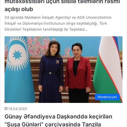
mütəxəssisləri üçün silsilə təlimlərin rəsmi
açılışı olub
24 apreldə Medianın İnkişafı Agentliyi və ADA Universitetinin
İnkişaf və Diplomatiya İnstitutunun birgə təşkilatçılığı, Türk
Dövlətləri Təşkilatının tərəfdaşlığı ilə Təşkilata…
Mədəniyyət
14.04.2023
Günay Əfəndiyeva Daşkənddə keçirilən
“Şuşa Günləri” çərçivəsində Tanzila