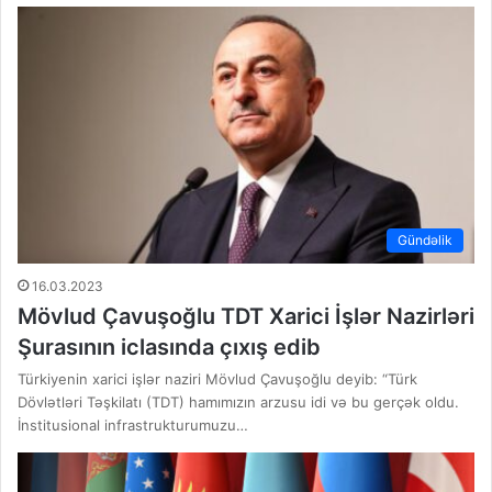
Gündəlik
16.03.2023
Mövlud Çavuşoğlu TDT Xarici İşlər Nazirləri
Şurasının iclasında çıxış edib
Türkiyenin xarici işlər naziri Mövlud Çavuşoğlu deyib: “Türk
Dövlətləri Təşkilatı (TDT) hamımızın arzusu idi və bu gerçək oldu.
İnstitusional infrastrukturumuzu…