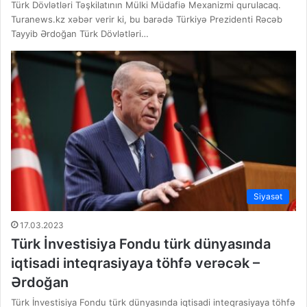
Türk Dövlətləri Təşkilatının Mülki Müdafiə Mexanizmi qurulacaq.
Turanews.kz xəbər verir ki, bu barədə Türkiyə Prezidenti Rəcəb
Tayyib Ərdoğan Türk Dövlətləri…
Siyasət
17.03.2023
Türk İnvestisiya Fondu türk dünyasında
iqtisadi inteqrasiyaya töhfə verəcək –
Ərdoğan
Türk İnvestisiya Fondu türk dünyasında iqtisadi inteqrasiyaya töhfə