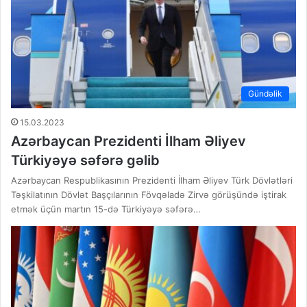
Gündəlik
15.03.2023
Azərbaycan Prezidenti İlham Əliyev
Türkiyəyə səfərə gəlib
Azərbaycan Respublikasının Prezidenti İlham Əliyev Türk Dövlətləri
Təşkilatının Dövlət Başçılarının Fövqəladə Zirvə görüşündə iştirak
etmək üçün martın 15-də Türkiyəyə səfərə…