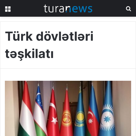
Menu
S
fo
Türk dövlətləri
təşkilatı