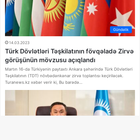
Gündəlik
14.03.2023
Türk Dövlətləri Təşkilatının fövqəladə Zirvə
görüşünün mövzusu açıqlandı
Martın 16-da Türkiyənin paytaxtı Ankara şəhərində Türk Dövlətləri
Təşkilatının (TDT) növbədənkənar zirvə toplantısı keçiriləcək.
Turanews.kz xəbər verir ki, Bu barədə…