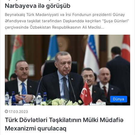
Narbayeva ilə görüşüb
Beynəlxalq Türk Mədəniyyəti və İrsi Fondunun prezidenti Günay
Əfəndiyeva təşkilat tərəfindən Daşkənddə keçirilən “Şuşa Günləri”
çərçivəsində Özbəkistan Respublikasının Ali Məclisi…
Dünya
17.03.2023
Türk Dövlətləri Təşkilatının Mülki Müdafiə
Mexanizmi qurulacaq