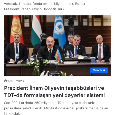
verəcək. İstanbul fonda ev sahibliyi edəcək. Bu barədə
Prezident Rəcəb Tayyib Ərdoğan Türk…
Gündəlik
17.03.2023
Prezident İlham Əliyevin təşəbbüsləri və
TDT-də formalaşan yeni dəyərlər sistemi
Son 200 il ərzində 250 milyonluq Türk dünyası çətin tarixi
proseslərə şahidlik edib. Müxtəlif dövrlərdə işğallara məruz qalan
türk xalqları…