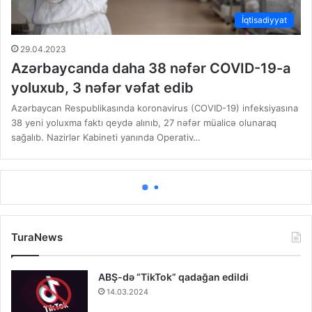
İqtisadiyyat
29.04.2023
Azərbaycanda daha 38 nəfər COVID-19-a
yoluxub, 3 nəfər vəfat edib
Azərbaycan Respublikasında koronavirus (COVID-19) infeksiyasına
38 yeni yoluxma faktı qeydə alınıb, 27 nəfər müalicə olunaraq
sağalıb. Nazirlər Kabineti yanında Operativ…
TuraNews
ABŞ-də “TikTok” qadağan edildi
14.03.2024