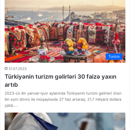
Turizm
31.07.2023
Türkiyənin turizm gəlirləri 30 faizə yaxın
artıb
2023-cü ilin yanvar-iyun aylarında Türkiyənin turizm gəlirləri ötən
ilin eyni dövrü ilə müqayisədə 27 faiz artaraq, 21,7 milyard dollara
çatıb.…