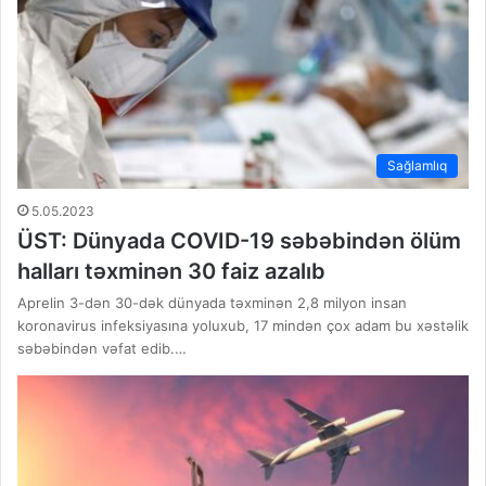
Sağlamlıq
5.05.2023
ÜST: Dünyada COVID-19 səbəbindən ölüm
halları təxminən 30 faiz azalıb
Aprelin 3-dən 30-dək dünyada təxminən 2,8 milyon insan
koronavirus infeksiyasına yoluxub, 17 mindən çox adam bu xəstəlik
səbəbindən vəfat edib.…