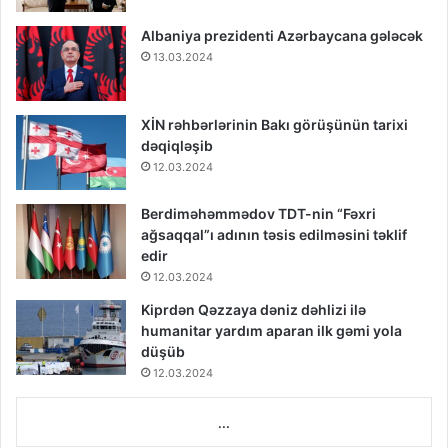
Albaniya prezidenti Azərbaycana gələcək
13.03.2024
XİN rəhbərlərinin Bakı görüşünün tarixi
dəqiqləşib
12.03.2024
Berdiməhəmmədov TDT-nin “Fəxri
ağsaqqal”ı adının təsis edilməsini təklif
edir
12.03.2024
Kiprdən Qəzzaya dəniz dəhlizi ilə
humanitar yardım aparan ilk gəmi yola
düşüb
12.03.2024
...