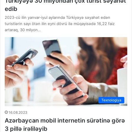
Türkiyəyə 30 milyondan çox turist səyahət
edib
2023-cü ilin yanvar-iyul aylarında Türkiyəyə səyahət edən
turistlərin sayı ötən ilin eyni dövrü ilə müqayisədə 16,22 faiz
artaraq, 30 milyon…
Texnologiya
16.08.2023
Azərbaycan mobil internetin sürətinə görə
3 pillə irəliləyib