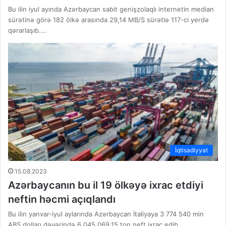
Bu ilin iyul ayında Azərbaycan sabit genişzolaqlı internetin median
sürətinə görə 182 ölkə arasında 29,14 MB/S sürətlə 117-ci yerdə
qərarlaşıb.…
İqtisadiyyat
15.08.2023
Azərbaycanın bu il 19 ölkəyə ixrac etdiyi
neftin həcmi açıqlandı
Bu ilin yanvar-iyul aylarında Azərbaycan İtaliyaya 3 774 540 min
ABŞ dolları dəyərində 6 045 069,15 ton neft ixrac edib.…