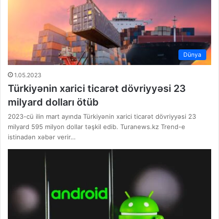
Dünya
1.05.2023
Türkiyənin xarici ticarət dövriyyəsi 23
milyard dolları ötüb
2023-cü ilin mart ayında Türkiyənin xarici ticarət dövriyyəsi 23
milyard 595 milyon dollar təşkil edib. Turanews.kz Trend-e
istinadən xəbər verir…