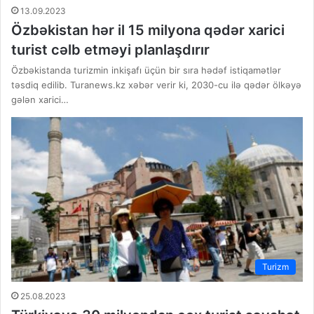
13.09.2023
Özbəkistan hər il 15 milyona qədər xarici
turist cəlb etməyi planlaşdırır
Özbəkistanda turizmin inkişafı üçün bir sıra hədəf istiqamətlər
təsdiq edilib. Turanews.kz xəbər verir ki, 2030-cu ilə qədər ölkəyə
gələn xarici…
Turizm
25.08.2023