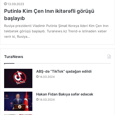
13.09.2023
Putinlə Kim Çen Inın ikitərəfli görüşü
başlayıb
Rusiya prezidenti Vladimir Putinlə Şimali Koreya lideri Kim Çen Inın
təkbətək görüşü başlayıb. Turanews.kz Trend-ə istinaden xəbər
verir ki, Rusiya…
TuraNews
ABŞ-də “TikTok” qadağan edildi
14.03.2024
Hakan Fidan Bakıya səfər edəcək
14.03.2024