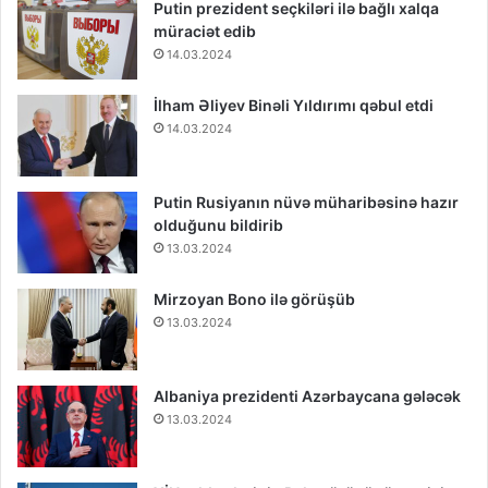
Putin prezident seçkiləri ilə bağlı xalqa
müraciət edib
14.03.2024
İlham Əliyev Binəli Yıldırımı qəbul etdi
14.03.2024
Putin Rusiyanın nüvə müharibəsinə hazır
olduğunu bildirib
13.03.2024
Mirzoyan Bono ilə görüşüb
13.03.2024
Albaniya prezidenti Azərbaycana gələcək
13.03.2024