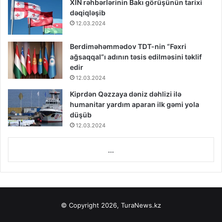
XİN rəhbərlərinin Bakı görüşünün tarixi
dəqiqləşib
12.03.2024
Berdiməhəmmədov TDT-nin “Fəxri
ağsaqqal”ı adının təsis edilməsini təklif
edir
12.03.2024
Kiprdən Qəzzaya dəniz dəhlizi ilə
humanitar yardım aparan ilk gəmi yola
düşüb
12.03.2024
...
© Copyright 2026, TuraNews.kz