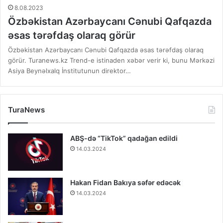
8.08.2023
Özbəkistan Azərbaycanı Cənubi Qafqazda
əsas tərəfdaş olaraq görür
Özbəkistan Azərbaycanı Cənubi Qafqazda əsas tərəfdaş olaraq
görür. Turanews.kz Trend-e istinaden xəbər verir ki, bunu Mərkəzi
Asiya Beynəlxalq İnstitutunun direktor…
TuraNews
ABŞ-də “TikTok” qadağan edildi
14.03.2024
Hakan Fidan Bakıya səfər edəcək
14.03.2024