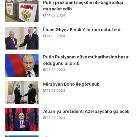
Putin prezident seçkiləri ilə bağlı xalqa
müraciət edib
14.03.2024
İlham Əliyev Binəli Yıldırımı qəbul etdi
14.03.2024
Putin Rusiyanın nüvə müharibəsinə hazır
olduğunu bildirib
13.03.2024
Mirzoyan Bono ilə görüşüb
13.03.2024
Albaniya prezidenti Azərbaycana gələcək
13.03.2024