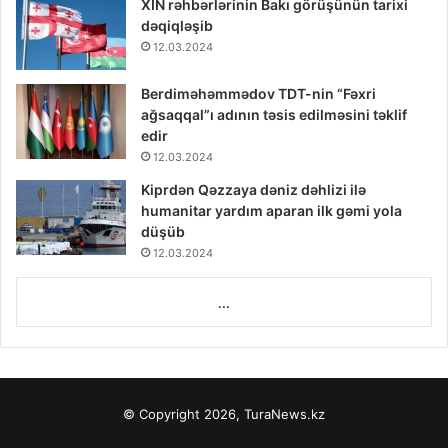
XİN rəhbərlərinin Bakı görüşünün tarixi
dəqiqləşib
12.03.2024
Berdiməhəmmədov TDT-nin “Fəxri
ağsaqqal”ı adının təsis edilməsini təklif
edir
12.03.2024
Kiprdən Qəzzaya dəniz dəhlizi ilə
humanitar yardım aparan ilk gəmi yola
düşüb
12.03.2024
...
© Copyright 2026, TuraNews.kz