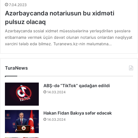
7.04.2023
Azərbaycanda notariusun bu xidməti
pulsuz olacaq
Azərbaycanda sosial xidmət müəssisələrinə yerləşdirilən şəxslərə
etibarnamə vermək üçün dəvət olunan notarius onlardan nəqliyyat
xərcini tələb edə bilməz. Turanews.kz-nin məlumatına…
TuraNews
ABŞ-də “TikTok” qadağan edildi
14.03.2024
Hakan Fidan Bakıya səfər edəcək
14.03.2024