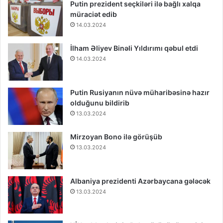
Putin prezident seçkiləri ilə bağlı xalqa
müraciət edib
14.03.2024
İlham Əliyev Binəli Yıldırımı qəbul etdi
14.03.2024
Putin Rusiyanın nüvə müharibəsinə hazır
olduğunu bildirib
13.03.2024
Mirzoyan Bono ilə görüşüb
13.03.2024
Albaniya prezidenti Azərbaycana gələcək
13.03.2024