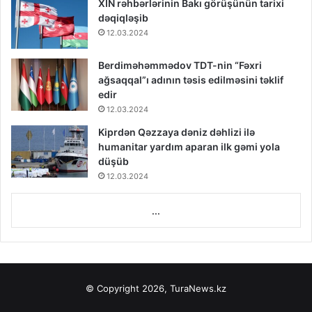
XİN rəhbərlərinin Bakı görüşünün tarixi
dəqiqləşib
12.03.2024
Berdiməhəmmədov TDT-nin “Fəxri
ağsaqqal”ı adının təsis edilməsini təklif
edir
12.03.2024
Kiprdən Qəzzaya dəniz dəhlizi ilə
humanitar yardım aparan ilk gəmi yola
düşüb
12.03.2024
...
© Copyright 2026, TuraNews.kz