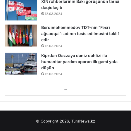
XİN rəhbərlərinin Bakı görüşünün tarixi
dəqiqləşib
12.03.2024
Berdiməhəmmədov TDT-nin “Fəxri
ağsaqqal”ı adının təsis edilməsini təklif
edir
12.03.2024
Kiprdən Qəzzaya dəniz dəhlizi ilə
humanitar yardım aparan ilk gəmi yola
düşüb
12.03.2024
...
© Copyright 2026, TuraNews.kz