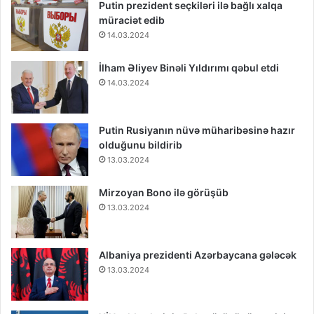
Putin prezident seçkiləri ilə bağlı xalqa
müraciət edib
14.03.2024
İlham Əliyev Binəli Yıldırımı qəbul etdi
14.03.2024
Putin Rusiyanın nüvə müharibəsinə hazır
olduğunu bildirib
13.03.2024
Mirzoyan Bono ilə görüşüb
13.03.2024
Albaniya prezidenti Azərbaycana gələcək
13.03.2024