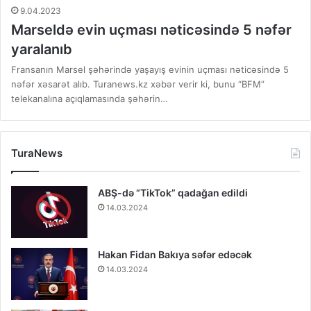
9.04.2023
Marseldə evin uçması nəticəsində 5 nəfər
yaralanıb
Fransanın Marsel şəhərində yaşayış evinin uçması nəticəsində 5
nəfər xəsarət alıb. Turanews.kz xəbər verir ki, bunu “BFM”
telekanalına açıqlamasında şəhərin…
TuraNews
ABŞ-də “TikTok” qadağan edildi
14.03.2024
Hakan Fidan Bakıya səfər edəcək
14.03.2024