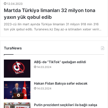
12.04.2023
Martda Türkiyə limanları 32 milyon tona
yaxın yük qəbul edib
2023-cü ilin mart ayında Türkiyə limanları 31 milyon 918 min 316
ton yük qəbul edib. Turanews.kz Day.az-a istinadən xəbər verir…
TuraNews
ABŞ-də “TikTok” qadağan edildi
14.03.2024
Hakan Fidan Bakıya səfər edəcək
14.03.2024
Putin prezident seçkiləri ilə bağlı xalqa