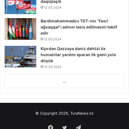
dəqiqləşib
12.03.2024
Berdiməhəmmədov TDT-nin “Fəxri
ağsaqqal”ı adının təsis edilməsini təklif
edir
12.03.2024
Kiprdən Qəzzaya dəniz dəhlizi ilə
humanitar yardım aparan ilk gəmi yola
düşüb
12.03.2024
...
© Copyright 2026, TuraNews.kz
Facebook
Twitter
Telegram