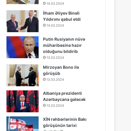
14.03.2024
İlham Əliyev Binəli
Yıldırımı qəbul etdi
14.03.2024
Putin Rusiyanın nüvə
müharibəsinə hazır
olduğunu bildirib
13.03.2024
Mirzoyan Bono ilə
görüşüb
13.03.2024
Albaniya prezidenti
Azərbaycana gələcək
13.03.2024
XİN rəhbərlərinin Bakı
görüşünün tarixi