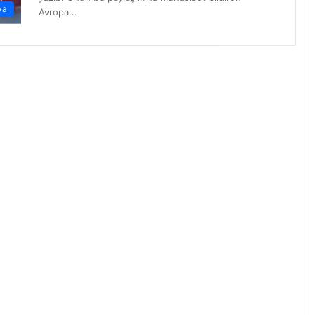
ya
Avropa…