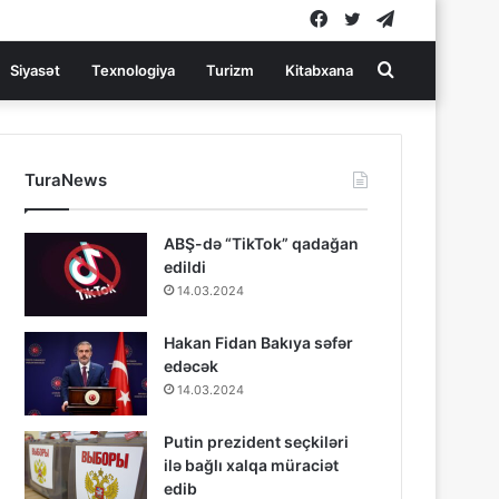
Facebook
Twitter
Telegram
Search
Siyasət
Texnologiya
Turizm
Kitabxana
for
TuraNews
ABŞ-də “TikTok” qadağan
edildi
14.03.2024
Hakan Fidan Bakıya səfər
edəcək
14.03.2024
Putin prezident seçkiləri
ilə bağlı xalqa müraciət
edib