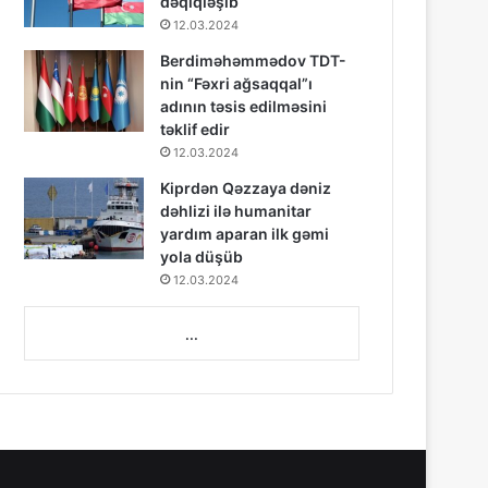
dəqiqləşib
12.03.2024
Berdiməhəmmədov TDT-
nin “Fəxri ağsaqqal”ı
adının təsis edilməsini
təklif edir
12.03.2024
Kiprdən Qəzzaya dəniz
dəhlizi ilə humanitar
yardım aparan ilk gəmi
yola düşüb
12.03.2024
...