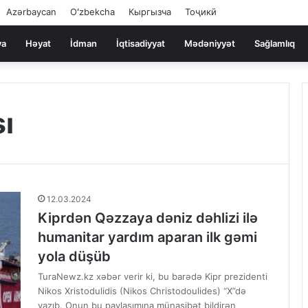
Azərbaycan
Oʻzbekcha
Кыргызча
Тоҷикӣ
ya
Həyat
İdman
İqtisadiyyat
Mədəniyyət
Sağlamlıq
ı
12.03.2024
Kiprdən Qəzzaya dəniz dəhlizi ilə
humanitar yardım aparan ilk gəmi
yola düşüb
TuraNewz.kz xəbər verir ki, bu barədə Kipr prezidenti
Nikos Xristodulidis (Nikos Christodoulides) “X”də
yazıb. Onun bu paylaşımına münasibət bildirən