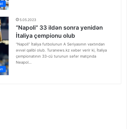
at
5.05.2023
“Napoli” 33 ildən sonra yenidən
İtaliya çempionu olub
“Napoli” İtaliya futbolunun A Seriyasının vaxtından
əvvəl qalibi olub. Turanews.kz xəbər verir ki, İtaliya
çempionatının 33-cü turunun səfər matçında
Neapol…
an