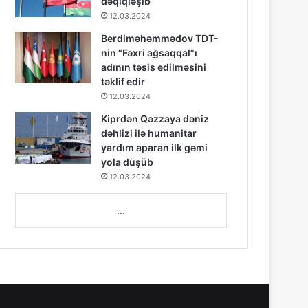
dəqiqləşib
12.03.2024
Berdiməhəmmədov TDT-
nin “Fəxri ağsaqqal”ı
adının təsis edilməsini
təklif edir
12.03.2024
Kiprdən Qəzzaya dəniz
dəhlizi ilə humanitar
yardım aparan ilk gəmi
yola düşüb
12.03.2024
...