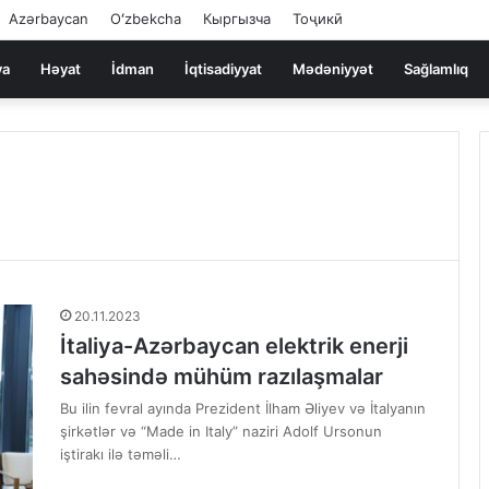
Azərbaycan
Oʻzbekcha
Кыргызча
Тоҷикӣ
ya
Həyat
İdman
İqtisadiyyat
Mədəniyyət
Sağlamlıq
20.11.2023
İtaliya-Azərbaycan elektrik enerji
sahəsində mühüm razılaşmalar
Bu ilin fevral ayında Prezident İlham Əliyev və İtalyanın
şirkətlər və “Made in Italy” naziri Adolf Ursonun
iştirakı ilə təməli…