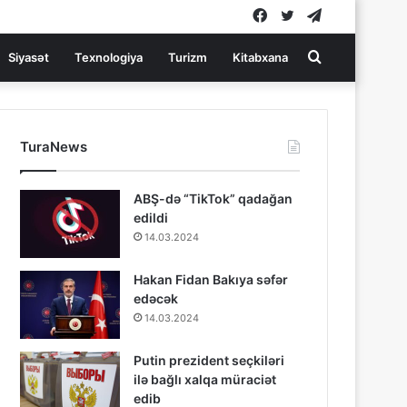
Facebook
Twitter
Telegram
Search
Siyasət
Texnologiya
Turizm
Kitabxana
for
TuraNews
ABŞ-də “TikTok” qadağan
edildi
14.03.2024
Hakan Fidan Bakıya səfər
edəcək
14.03.2024
Putin prezident seçkiləri
ilə bağlı xalqa müraciət
edib