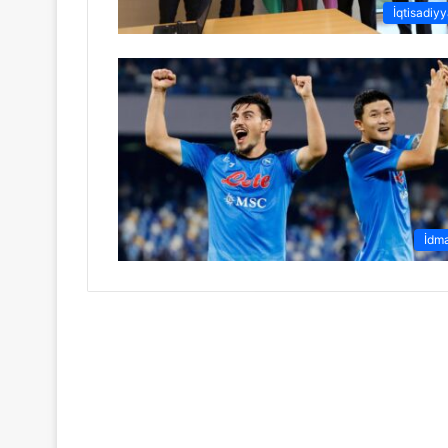
İqtisadiyy
İdm