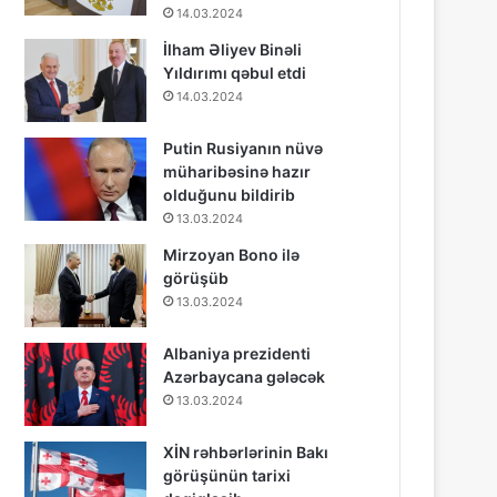
14.03.2024
İlham Əliyev Binəli
Yıldırımı qəbul etdi
14.03.2024
Putin Rusiyanın nüvə
müharibəsinə hazır
olduğunu bildirib
13.03.2024
Mirzoyan Bono ilə
görüşüb
13.03.2024
Albaniya prezidenti
Azərbaycana gələcək
13.03.2024
XİN rəhbərlərinin Bakı
görüşünün tarixi