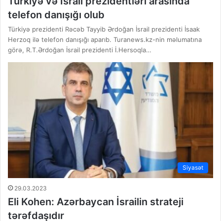
Türkiyə və İsrail prezidentləri arasında
telefon danışığı olub
Türkiyə prezidenti Rəcəb Tayyib Ərdoğan İsrail prezidenti İsaak
Herzoq ilə telefon danışığı aparıb. Turanews.kz-nin məlumatına
görə, R.T.Ərdoğan İsrail prezidenti İ.Hersoqla…
Siyasət
29.03.2023
Eli Kohen: Azərbaycan İsrailin strateji
tərəfdaşıdır