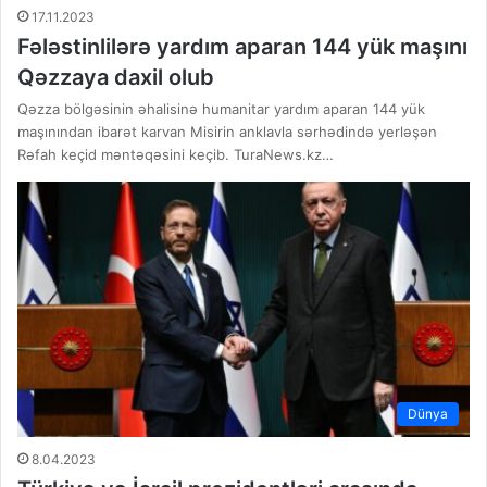
17.11.2023
Fələstinlilərə yardım aparan 144 yük maşını
Qəzzaya daxil olub
Qəzza bölgəsinin əhalisinə humanitar yardım aparan 144 yük
maşınından ibarət karvan Misirin anklavla sərhədində yerləşən
Rəfah keçid məntəqəsini keçib. TuraNews.kz…
Dünya
8.04.2023