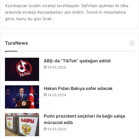
Azərbaycan İsrailin strateji tərəfdaşıdır. Səfirliyin açılması iki ölkə
arasında strateji münasibətləri əks etdirir. Trend-in məlumatına
görə, bunu bu gün İsrail…
TuraNews
ABŞ-də “TikTok” qadağan edildi
14.03.2024
Hakan Fidan Bakıya səfər edəcək
14.03.2024
Putin prezident seçkiləri ilə bağlı xalqa
müraciət edib
14.03.2024