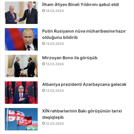
İlham Əliyev Binəli Yıldırımı qəbul etdi
14.03.2024
Putin Rusiyanın nüvə müharibəsinə hazır
olduğunu bildirib
13.03.2024
Mirzoyan Bono ilə görüşüb
13.03.2024
Albaniya prezidenti Azərbaycana gələcək
13.03.2024
XİN rəhbərlərinin Bakı görüşünün tarixi
dəqiqləşib
12.03.2024