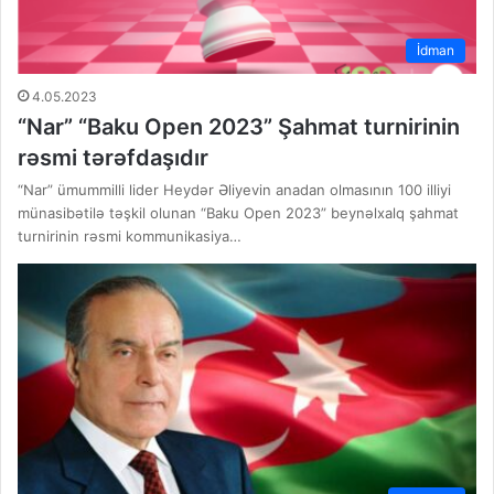
İdman
4.05.2023
“Nar” “Baku Open 2023” Şahmat turnirinin
rəsmi tərəfdaşıdır
“Nar” ümummilli lider Heydər Əliyevin anadan olmasının 100 illiyi
münasibətilə təşkil olunan “Baku Open 2023” beynəlxalq şahmat
turnirinin rəsmi kommunikasiya…