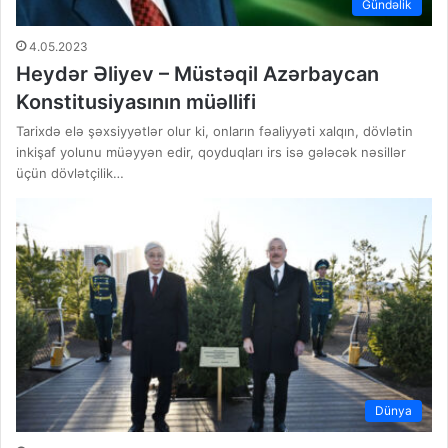
Gündəlik
4.05.2023
Heydər Əliyev – Müstəqil Azərbaycan
Konstitusiyasının müəllifi
Tarixdə elə şəxsiyyətlər olur ki, onların fəaliyyəti xalqın, dövlətin
inkişaf yolunu müəyyən edir, qoyduqları irs isə gələcək nəsillər
üçün dövlətçilik…
Dünya