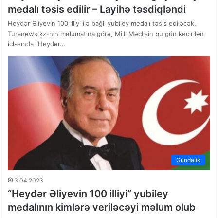
medalı təsis edilir – Layihə təsdiqləndi
Heydər Əliyevin 100 illiyi ilə bağlı yubiley medalı təsis ediləcək.
Turanews.kz-nin məlumatına görə, Milli Məclisin bu gün keçirilən
iclasında “Heydər…
Gündəlik
3.04.2023
“Heydər Əliyevin 100 illiyi” yubiley
medalının kimlərə veriləcəyi məlum olub