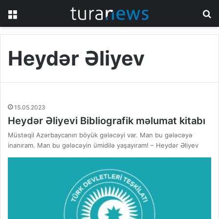
Menu
S
fo
Heydər Əliyev
15.05.2023
Heydər Əliyevi Bibliografik məlumat kitabı
Müstəqil Azərbaycanın böyük gələcəyi var. Man bu gələcəyə
inanıram. Man bu gələcəyin ümidilə yaşayıram! – Heydər Əliyev