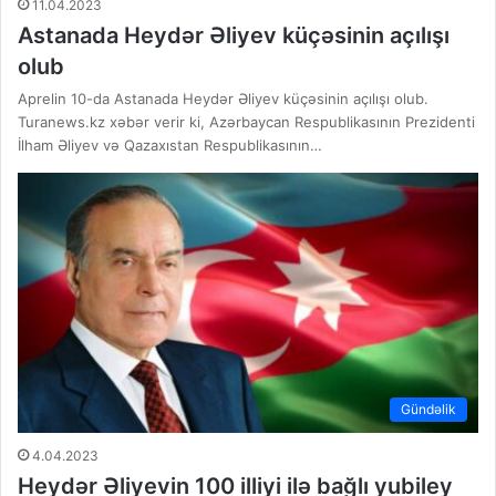
11.04.2023
Astanada Heydər Əliyev küçəsinin açılışı
olub
Aprelin 10-da Astanada Heydər Əliyev küçəsinin açılışı olub.
Turanews.kz xəbər verir ki, Azərbaycan Respublikasının Prezidenti
İlham Əliyev və Qazaxıstan Respublikasının…
Gündəlik
4.04.2023
Heydər Əliyevin 100 illiyi ilə bağlı yubiley