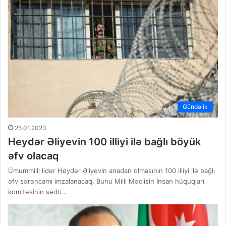
Gündəlik
25.01.2023
Heydər Əliyevin 100 illiyi ilə bağlı böyük
əfv olacaq
Ümummilli lider Heydər Əliyevin anadan olmasının 100 illiyi ilə bağlı
əfv sərəncamı imzalanacaq. Bunu Milli Məclisin İnsan hüquqları
komitəsinin sədri…