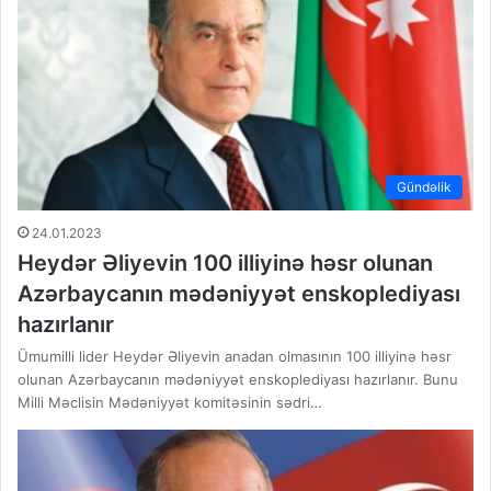
Gündəlik
24.01.2023
Heydər Əliyevin 100 illiyinə həsr olunan
Azərbaycanın mədəniyyət enskoplediyası
hazırlanır
Ümumilli lider Heydər Əliyevin anadan olmasının 100 illiyinə həsr
olunan Azərbaycanın mədəniyyət enskoplediyası hazırlanır. Bunu
Milli Məclisin Mədəniyyət komitəsinin sədri…