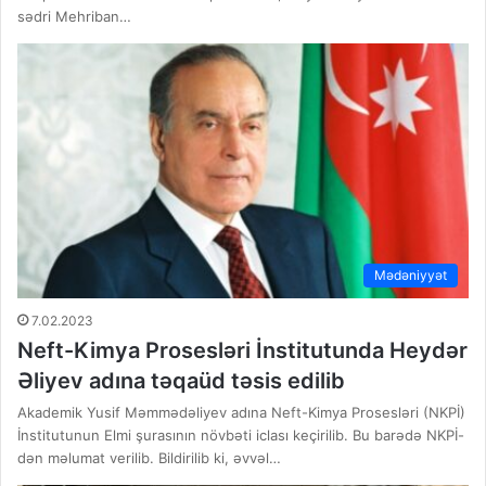
sədri Mehriban…
Mədəniyyət
7.02.2023
Neft-Kimya Prosesləri İnstitutunda Heydər
Əliyev adına təqaüd təsis edilib
Akademik Yusif Məmmədəliyev adına Neft-Kimya Prosesləri (NKPİ)
İnstitutunun Elmi şurasının növbəti iclası keçirilib. Bu barədə NKPİ-
dən məlumat verilib. Bildirilib ki, əvvəl…