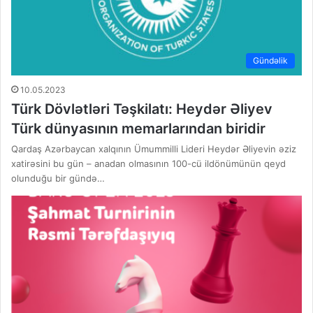
Gündəlik
10.05.2023
Türk Dövlətləri Təşkilatı: Heydər Əliyev
Türk dünyasının memarlarından biridir
Qardaş Azərbaycan xalqının Ümummilli Lideri Heydər Əliyevin əziz
xatirəsini bu gün – anadan olmasının 100-cü ildönümünün qeyd
olunduğu bir gündə…