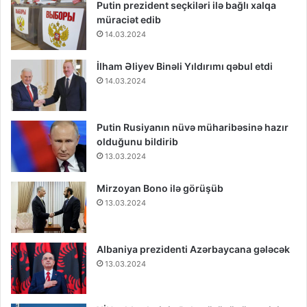
Putin prezident seçkiləri ilə bağlı xalqa
müraciət edib
14.03.2024
İlham Əliyev Binəli Yıldırımı qəbul etdi
14.03.2024
Putin Rusiyanın nüvə müharibəsinə hazır
olduğunu bildirib
13.03.2024
Mirzoyan Bono ilə görüşüb
13.03.2024
Albaniya prezidenti Azərbaycana gələcək
13.03.2024