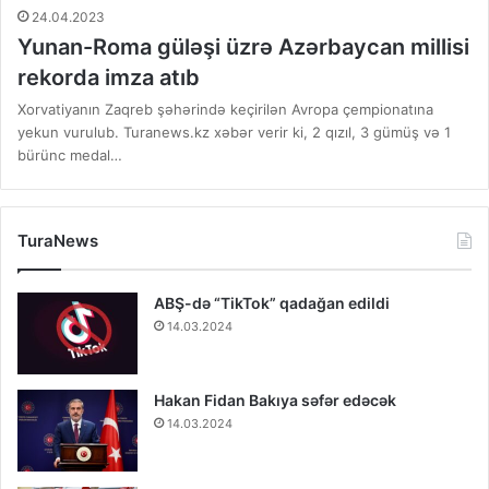
24.04.2023
Yunan-Roma güləşi üzrə Azərbaycan millisi
rekorda imza atıb
Xorvatiyanın Zaqreb şəhərində keçirilən Avropa çempionatına
yekun vurulub. Turanews.kz xəbər verir ki, 2 qızıl, 3 gümüş və 1
bürünc medal…
TuraNews
ABŞ-də “TikTok” qadağan edildi
14.03.2024
Hakan Fidan Bakıya səfər edəcək
14.03.2024