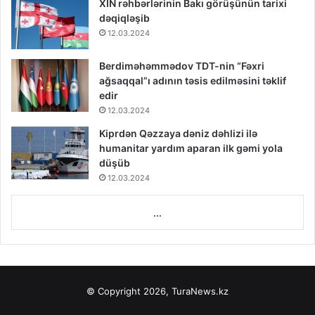
XİN rəhbərlərinin Bakı görüşünün tarixi
dəqiqləşib
12.03.2024
Berdiməhəmmədov TDT-nin “Fəxri
ağsaqqal”ı adının təsis edilməsini təklif
edir
12.03.2024
Kiprdən Qəzzaya dəniz dəhlizi ilə
humanitar yardım aparan ilk gəmi yola
düşüb
12.03.2024
...
© Copyright 2026, TuraNews.kz