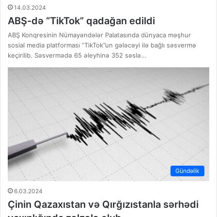
14.03.2024
ABŞ-də “TikTok” qadağan edildi
ABŞ Konqresinin Nümayəndələr Palatasında dünyaca məşhur
sosial media platforması “TikTok”un gələcəyi ilə bağlı səsvermə
keçirilib. Səsvermədə 65 əleyhinə 352 səslə…
Gündəlik
6.03.2024
Çinin Qazaxıstan və Qırğızıstanla sərhədi