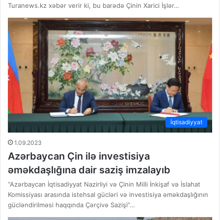
Turanews.kz xəbər verir ki, bu barədə Çinin Xarici İşlər…
İqtisadiyyat
1.09.2023
Azərbaycan Çin ilə investisiya
əməkdaşlığına dair saziş imzalayıb
“Azərbaycan İqtisadiyyat Nazirliyi və Çinin Milli İnkişaf və İslahat
Komissiyası arasında istehsal gücləri və investisiya əməkdaşlığının
gücləndirilməsi haqqında Çərçivə Sazişi”…