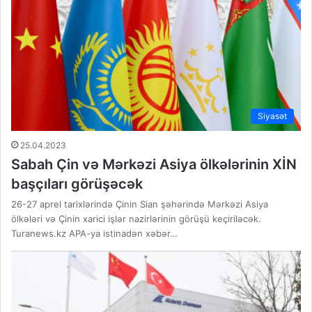
Siyasət
25.04.2023
Sabah Çin və Mərkəzi Asiya ölkələrinin XİN
başçıları görüşəcək
26-27 aprel tarixlərində Çinin Sian şəhərində Mərkəzi Asiya
ölkələri və Çinin xarici işlər nazirlərinin görüşü keçiriləcək.
Turanews.kz APA-ya istinadən xəbər…