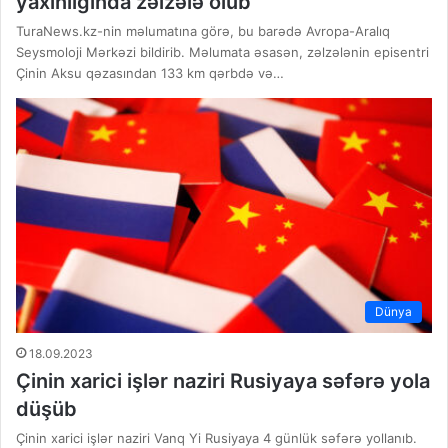
yaxınlığında zəlzələ olub
TuraNews.kz-nin məlumatına görə, bu barədə Avropa-Aralıq
Seysmoloji Mərkəzi bildirib. Məlumata əsasən, zəlzələnin episentri
Çinin Aksu qəzasından 133 km qərbdə və…
Dünya
18.09.2023
Çinin xarici işlər naziri Rusiyaya səfərə yola
düşüb
Çinin xarici işlər naziri Vanq Yi Rusiyaya 4 günlük səfərə yollanıb.