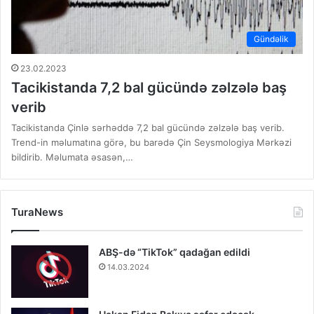
Gündəlik
23.02.2023
Tacikistanda 7,2 bal gücündə zəlzələ baş
verib
Tacikistanda Çinlə sərhəddə 7,2 bal gücündə zəlzələ baş verib.
Trend-in məlumatına görə, bu barədə Çin Seysmologiya Mərkəzi
bildirib. Məlumata əsasən,…
TuraNews
ABŞ-də “TikTok” qadağan edildi
14.03.2024