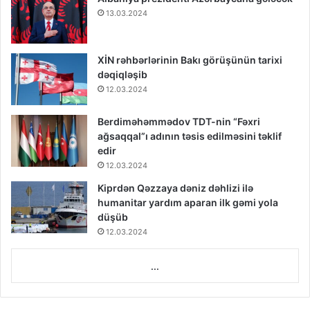
13.03.2024
XİN rəhbərlərinin Bakı görüşünün tarixi
dəqiqləşib
12.03.2024
Berdiməhəmmədov TDT-nin “Fəxri
ağsaqqal”ı adının təsis edilməsini təklif
edir
12.03.2024
Kiprdən Qəzzaya dəniz dəhlizi ilə
humanitar yardım aparan ilk gəmi yola
düşüb
12.03.2024
...