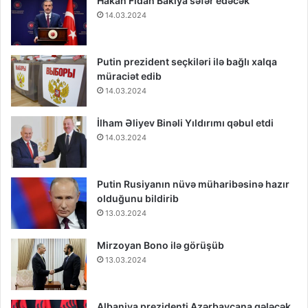
Hakan Fidan Bakıya səfər edəcək
14.03.2024
Putin prezident seçkiləri ilə bağlı xalqa
müraciət edib
14.03.2024
İlham Əliyev Binəli Yıldırımı qəbul etdi
14.03.2024
Putin Rusiyanın nüvə müharibəsinə hazır
olduğunu bildirib
13.03.2024
Mirzoyan Bono ilə görüşüb
13.03.2024
Albaniya prezidenti Azərbaycana gələcək