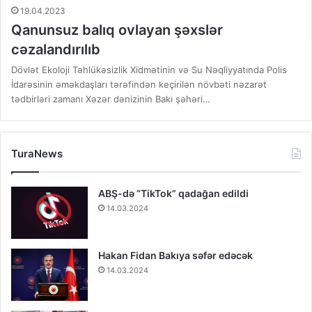
19.04.2023
Qanunsuz balıq ovlayan şəxslər
cəzalandırılıb
Dövlət Ekoloji Təhlükəsizlik Xidmətinin və Su Nəqliyyatında Polis
İdarəsinin əməkdaşları tərəfindən keçirilən növbəti nəzarət
tədbirləri zamanı Xəzər dənizinin Bakı şəhəri…
TuraNews
ABŞ-də “TikTok” qadağan edildi
14.03.2024
Hakan Fidan Bakıya səfər edəcək
14.03.2024