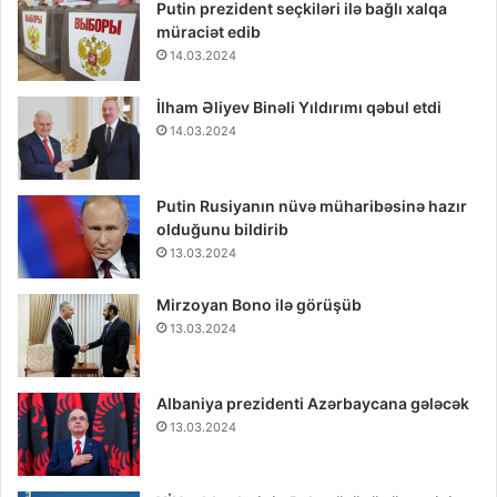
Putin prezident seçkiləri ilə bağlı xalqa
müraciət edib
14.03.2024
İlham Əliyev Binəli Yıldırımı qəbul etdi
14.03.2024
Putin Rusiyanın nüvə müharibəsinə hazır
olduğunu bildirib
13.03.2024
Mirzoyan Bono ilə görüşüb
13.03.2024
Albaniya prezidenti Azərbaycana gələcək
13.03.2024