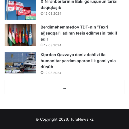
XİN rəhbərlərinin Bakı görüşünün tarixi
dəqiqləşib
12.03.2024
Berdiməhəmmədov TDT-nin “Fəxri
ağsaqqal”ı adının təsis edilməsini təklif
edir
12.03.2024
Kiprdən Qəzzaya dəniz dəhlizi ilə
humanitar yardım aparan ilk gəmi yola
düşüb
12.03.2024
...
© Copyright 2026, TuraNews.kz