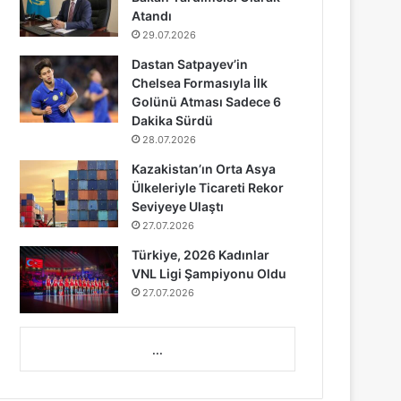
Atandı
29.07.2026
Dastan Satpayev’in
Chelsea Formasıyla İlk
Golünü Atması Sadece 6
Dakika Sürdü
28.07.2026
Kazakistan’ın Orta Asya
Ülkeleriyle Ticareti Rekor
Seviyeye Ulaştı
27.07.2026
Türkiye, 2026 Kadınlar
VNL Ligi Şampiyonu Oldu
27.07.2026
...