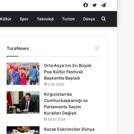
Facebook
Twitter
Telegram
Arama
Kültür
Spor
Teknoloji
Turizm
Dünya
yap
TuraNews
...
Orta Asya’nın En Büyük
Pop Kültür Festivali
Başkentte Başladı
6.08.2026
Kırgızistan’da
Cumhurbaşkanlığı ve
Parlamento Seçim
Kuralları Değişti
30.07.2026
Kazak Eskrimciler Dünya