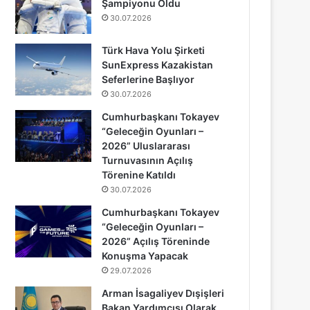
Şampiyonu Oldu
30.07.2026
Türk Hava Yolu Şirketi
SunExpress Kazakistan
Seferlerine Başlıyor
30.07.2026
Cumhurbaşkanı Tokayev
“Geleceğin Oyunları –
2026” Uluslararası
Turnuvasının Açılış
Törenine Katıldı
30.07.2026
Cumhurbaşkanı Tokayev
“Geleceğin Oyunları –
2026” Açılış Töreninde
Konuşma Yapacak
29.07.2026
Arman İsagaliyev Dışişleri
Bakan Yardımcısı Olarak