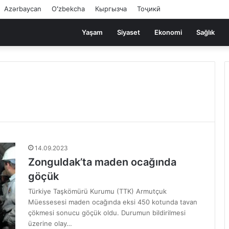
Azərbaycan
Oʻzbekcha
Кыргызча
Тоҷикӣ
Yaşam
Siyaset
Ekonomi
Sağlık
14.09.2023
Zonguldak’ta maden ocağında
göçük
Türkiye Taşkömürü Kurumu (TTK) Armutçuk
Müessesesi maden ocağında eksi 450 kotunda tavan
çökmesi sonucu göçük oldu. Durumun bildirilmesi
üzerine olay…