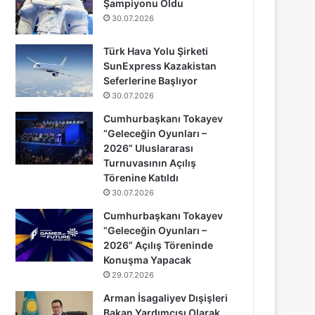
Şampiyonu Oldu
30.07.2026
Türk Hava Yolu Şirketi
SunExpress Kazakistan
Seferlerine Başlıyor
30.07.2026
Cumhurbaşkanı Tokayev
“Geleceğin Oyunları –
2026” Uluslararası
Turnuvasının Açılış
Törenine Katıldı
30.07.2026
Cumhurbaşkanı Tokayev
“Geleceğin Oyunları –
2026” Açılış Töreninde
Konuşma Yapacak
29.07.2026
Arman İsagaliyev Dışişleri
Bakan Yardımcısı Olarak