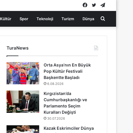
Facebook
Twitter
Telegram
Arama
Kültür
Spor
Teknoloji
Turizm
Dünya
yap
TuraNews
...
Orta Asya’nın En Büyük
Pop Kültür Festivali
Başkentte Başladı
6.08.2026
Kırgızistan’da
Cumhurbaşkanlığı ve
Parlamento Seçim
Kuralları Değişti
30.07.2026
Kazak Eskrimciler Dünya