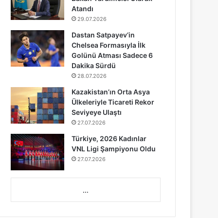
Atandı
29.07.2026
Dastan Satpayev’in
Chelsea Formasıyla İlk
Golünü Atması Sadece 6
Dakika Sürdü
28.07.2026
Kazakistan’ın Orta Asya
Ülkeleriyle Ticareti Rekor
Seviyeye Ulaştı
27.07.2026
Türkiye, 2026 Kadınlar
VNL Ligi Şampiyonu Oldu
27.07.2026
...