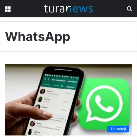
Menü
A
y
...
WhatsApp
Teknoloji