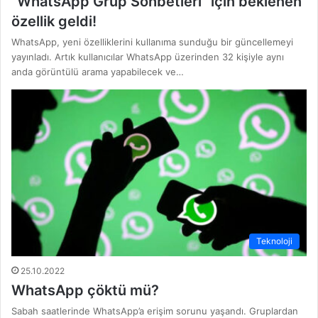
“WhatsApp Grup Sohbetleri” için beklenen
özellik geldi!
WhatsApp, yeni özelliklerini kullanıma sunduğu bir güncellemeyi
yayınladı. Artık kullanıcılar WhatsApp üzerinden 32 kişiyle aynı
anda görüntülü arama yapabilecek ve…
Teknoloji
25.10.2022
WhatsApp çöktü mü?
Sabah saatlerinde WhatsApp’a erişim sorunu yaşandı. Gruplardan