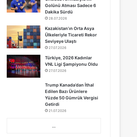
Golünü Atması Sadece 6
Dakika Sürdü
28.07.2026
Kazakistan’ın Orta Asya
Ülkeleriyle Ticareti Rekor
Seviyeye Ulaştı
27.07.2026
Türkiye, 2026 Kadınlar
VNL Ligi Şampiyonu Oldu
27.07.2026
Trump Kanada’dan İthal
Edilen Bazı Ürünlere
Yüzde 50 Gümrük Vergisi
Getirdi
21.07.2026
...