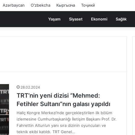
Azərbaycan
Oʻzbekcha
Кыргызча
Тоҷикӣ
Yaşam
Siyaset
Ekonomi
Sağlık
28.02.2024
TRT’nin yeni dizisi “Mehmed:
Fetihler Sultanı”nın galası yapıldı
Haliç Kongre Merkezi’nde gerçekleştirilen ilk bölüm
izlemesine Cumhurbaşkanlığı İletişim Başkanı Prof. Dr.
Fahrettin Altun’un yanı sıra dizinin oyuncuları ve
teknik ekibi katıldı. TRT Genel…