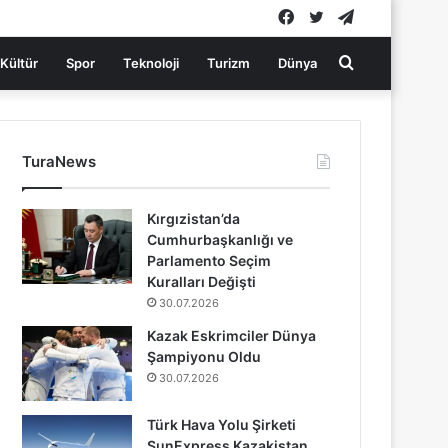
Facebook
Twitter
Telegram
Arama
Kültür
Spor
Teknoloji
Turizm
Dünya
yap
TuraNews
...
Kırgızistan’da
Cumhurbaşkanlığı ve
Parlamento Seçim
Kuralları Değişti
30.07.2026
Kazak Eskrimciler Dünya
Şampiyonu Oldu
30.07.2026
Türk Hava Yolu Şirketi
SunExpress Kazakistan