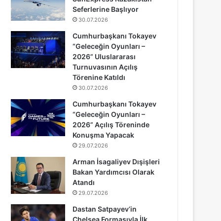
Seferlerine Başlıyor
30.07.2026
Cumhurbaşkanı Tokayev
“Geleceğin Oyunları –
2026” Uluslararası
Turnuvasının Açılış
Törenine Katıldı
30.07.2026
Cumhurbaşkanı Tokayev
“Geleceğin Oyunları –
2026” Açılış Töreninde
Konuşma Yapacak
29.07.2026
Arman İsagaliyev Dışişleri
Bakan Yardımcısı Olarak
Atandı
29.07.2026
Dastan Satpayev’in
Chelsea Formasıyla İlk