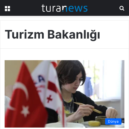
Menü
A
y
...
Turizm Bakanlığı
Dünya