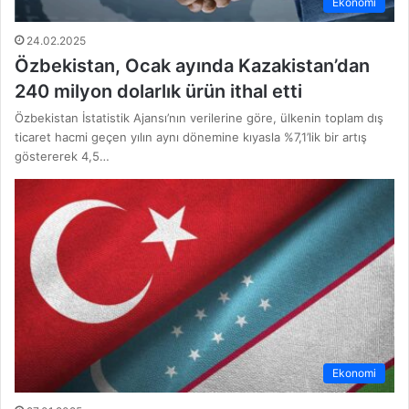
Ekonomi
24.02.2025
Özbekistan, Ocak ayında Kazakistan’dan
240 milyon dolarlık ürün ithal etti
Özbekistan İstatistik Ajansı’nın verilerine göre, ülkenin toplam dış
ticaret hacmi geçen yılın aynı dönemine kıyasla %7,1’lik bir artış
göstererek 4,5…
Ekonomi