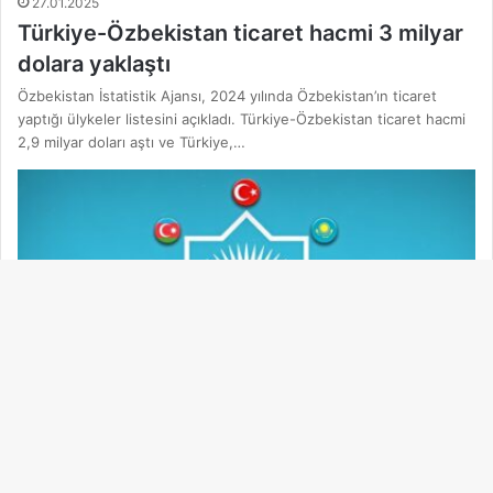
27.01.2025
Türkiye-Özbekistan ticaret hacmi 3 milyar
dolara yaklaştı
Özbekistan İstatistik Ajansı, 2024 yılında Özbekistan’ın ticaret
yaptığı ülykeler listesini açıkladı. Türkiye-Özbekistan ticaret hacmi
2,9 milyar doları aştı ve Türkiye,…
Ba
dö
Ekonomi
tu
11.12.2024
Doğu Karadeniz’den Türk Devletleri