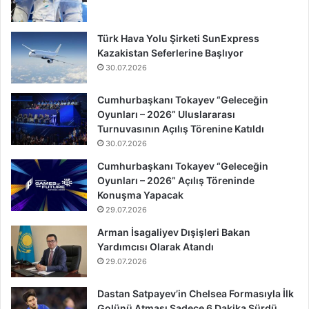
Türk Hava Yolu Şirketi SunExpress
Kazakistan Seferlerine Başlıyor
30.07.2026
Cumhurbaşkanı Tokayev “Geleceğin
Oyunları – 2026” Uluslararası
Turnuvasının Açılış Törenine Katıldı
30.07.2026
Cumhurbaşkanı Tokayev “Geleceğin
Oyunları – 2026” Açılış Töreninde
Konuşma Yapacak
29.07.2026
Arman İsagaliyev Dışişleri Bakan
Yardımcısı Olarak Atandı
29.07.2026
Dastan Satpayev’in Chelsea Formasıyla İlk
Golünü Atması Sadece 6 Dakika Sürdü