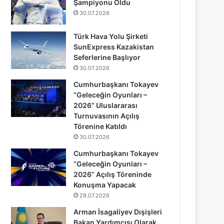
Şampiyonu Oldu
30.07.2026
Türk Hava Yolu Şirketi
SunExpress Kazakistan
Seferlerine Başlıyor
30.07.2026
Cumhurbaşkanı Tokayev
“Geleceğin Oyunları –
2026” Uluslararası
Turnuvasının Açılış
Törenine Katıldı
30.07.2026
Cumhurbaşkanı Tokayev
“Geleceğin Oyunları –
2026” Açılış Töreninde
Konuşma Yapacak
29.07.2026
Arman İsagaliyev Dışişleri
Bakan Yardımcısı Olarak