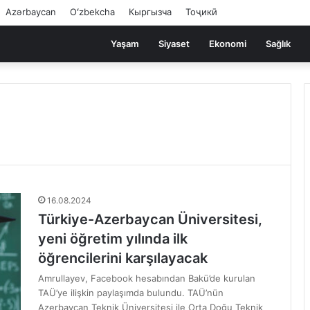
Azərbaycan
Oʻzbekcha
Кыргызча
Тоҷикӣ
Yaşam
Siyaset
Ekonomi
Sağlık
16.08.2024
Türkiye-Azerbaycan Üniversitesi,
yeni öğretim yılında ilk
öğrencilerini karşılayacak
Amrullayev, Facebook hesabından Bakü’de kurulan
TAÜ’ye ilişkin paylaşımda bulundu. TAÜ’nün
Azerbaycan Teknik Üniversitesi ile Orta Doğu Teknik