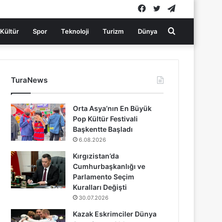
Facebook
Twitter
Telegram
Arama
Kültür
Spor
Teknoloji
Turizm
Dünya
yap
TuraNews
...
Orta Asya’nın En Büyük
Pop Kültür Festivali
Başkentte Başladı
6.08.2026
Kırgızistan’da
Cumhurbaşkanlığı ve
Parlamento Seçim
Kuralları Değişti
30.07.2026
Kazak Eskrimciler Dünya