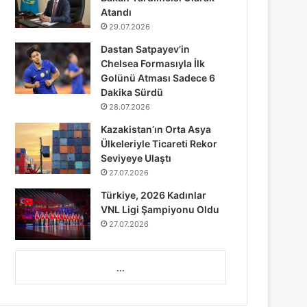
Atandı
29.07.2026
Dastan Satpayev’in
Chelsea Formasıyla İlk
Golünü Atması Sadece 6
Dakika Sürdü
28.07.2026
Kazakistan’ın Orta Asya
Ülkeleriyle Ticareti Rekor
Seviyeye Ulaştı
27.07.2026
Türkiye, 2026 Kadınlar
VNL Ligi Şampiyonu Oldu
27.07.2026
...