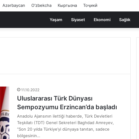
Azərbaycan
Oʻzbekcha
Кыргызча
Тоҷикӣ
Yaşam
Siyaset
Ekonomi
Sağlık
11.10.2022
Uluslararası Türk Dünyası
Sempozyumu Erzincan’da başladı
Anadolu Ajansının ilettiği haberde, Türk Devletleri
Teşkilatı (TDT) Genel Sekreteri Baghdad Amreyev,
“Son 20 yılda Türkiye’yi dünyaya tanıtan, sadece
bölgesinin…