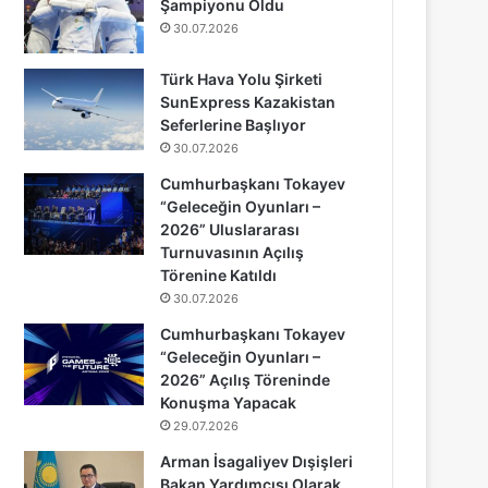
Şampiyonu Oldu
30.07.2026
Türk Hava Yolu Şirketi
SunExpress Kazakistan
Seferlerine Başlıyor
30.07.2026
Cumhurbaşkanı Tokayev
“Geleceğin Oyunları –
2026” Uluslararası
Turnuvasının Açılış
Törenine Katıldı
30.07.2026
Cumhurbaşkanı Tokayev
“Geleceğin Oyunları –
2026” Açılış Töreninde
Konuşma Yapacak
29.07.2026
Arman İsagaliyev Dışişleri
Bakan Yardımcısı Olarak