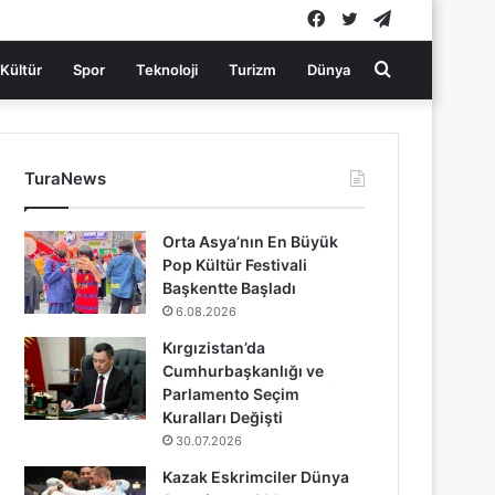
Facebook
Twitter
Telegram
Arama
Kültür
Spor
Teknoloji
Turizm
Dünya
yap
TuraNews
...
Orta Asya’nın En Büyük
Pop Kültür Festivali
Başkentte Başladı
6.08.2026
Kırgızistan’da
Cumhurbaşkanlığı ve
Parlamento Seçim
Kuralları Değişti
30.07.2026
Kazak Eskrimciler Dünya