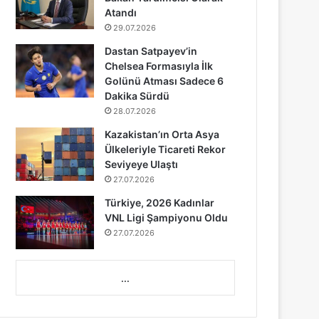
Atandı
29.07.2026
Dastan Satpayev’in
Chelsea Formasıyla İlk
Golünü Atması Sadece 6
Dakika Sürdü
28.07.2026
Kazakistan’ın Orta Asya
Ülkeleriyle Ticareti Rekor
Seviyeye Ulaştı
27.07.2026
Türkiye, 2026 Kadınlar
VNL Ligi Şampiyonu Oldu
27.07.2026
...