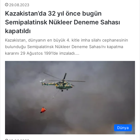
29.08.2023
Kazakistan’da 32 yıl önce bugün
Semipalatinsk Nükleer Deneme Sahası
kapatıldı
Kazakistan, dünyanın en büyük 4. kitle imha silahı cephanesinin
bulunduğu Semipalatinsk Nükleer Deneme Sahası’nı kapatma
kararını 29 Ağustos 1991’de imzaladı.…
Dünya