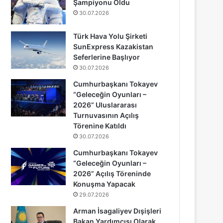
Şampiyonu Oldu
30.07.2026
Türk Hava Yolu Şirketi
SunExpress Kazakistan
Seferlerine Başlıyor
30.07.2026
Cumhurbaşkanı Tokayev
“Geleceğin Oyunları –
2026” Uluslararası
Turnuvasının Açılış
Törenine Katıldı
30.07.2026
Cumhurbaşkanı Tokayev
“Geleceğin Oyunları –
2026” Açılış Töreninde
Konuşma Yapacak
29.07.2026
Arman İsagaliyev Dışişleri
Bakan Yardımcısı Olarak