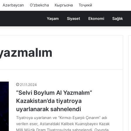
Azərbaycan
Oʻzbekcha
Кыргызча
Тоҷикӣ
Yaşam
Siyaset
Ekonomi
Sağlık
 yazmalım
21.11.2024
“Selvi Boylum Al Yazmalım”
Kazakistan’da tiyatroya
uyarlanarak sahnelendi
Tiyatroya uyarlanan ve “Kırmızı Eşarplı Çınarım” adı
verilen eser, Astana’daki Kalibek Kuanışbayev Kazak
Milli Müzik Dram Tiyatrosu’nda sahnelendi. Oyunda,