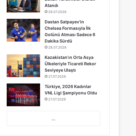
Atandı
29.07.2026
Dastan Satpayev’in
Chelsea Formasıyla İlk
Golünü Atması Sadece 6
Dakika Sürdü
28.07.2026
Kazakistan’ın Orta Asya
Ülkeleriyle Ticareti Rekor
Seviyeye Ulaştı
27.07.2026
Türkiye, 2026 Kadınlar
VNL Ligi Şampiyonu Oldu
27.07.2026
...