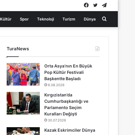
Facebook
Twitter
Telegram
Arama
Kültür
Spor
Teknoloji
Turizm
Dünya
yap
TuraNews
...
Orta Asya’nın En Büyük
Pop Kültür Festivali
Başkentte Başladı
6.08.2026
Kırgızistan’da
Cumhurbaşkanlığı ve
Parlamento Seçim
Kuralları Değişti
30.07.2026
Kazak Eskrimciler Dünya