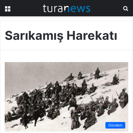
Menü
A
y
...
Sarıkamış Harekatı
Gündem