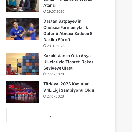
Atandı
29.07.2026
Dastan Satpayev’in
Chelsea Formasıyla İlk
Golünü Atması Sadece 6
Dakika Sürdü
28.07.2026
Kazakistan’ın Orta Asya
Ülkeleriyle Ticareti Rekor
Seviyeye Ulaştı
27.07.2026
Türkiye, 2026 Kadınlar
VNL Ligi Şampiyonu Oldu
27.07.2026
...