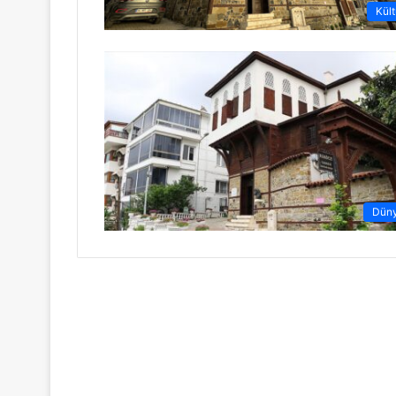
Kült
Dün