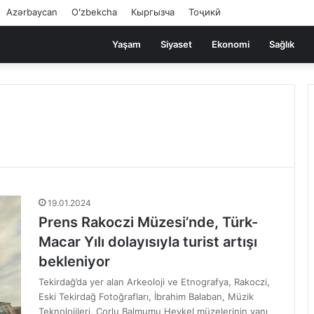
Azərbaycan
Oʻzbekcha
Кыргызча
Тоҷикӣ
Yaşam
Siyaset
Ekonomi
Sağlık
19.01.2024
Prens Rakoczi Müzesi’nde, Türk-
Macar Yılı dolayısıyla turist artışı
bekleniyor
Tekirdağ’da yer alan Arkeoloji ve Etnografya, Rakoczi,
Eski Tekirdağ Fotoğrafları, İbrahim Balaban, Müzik
Teknolojileri, Çorlu Balmumu Heykel müzelerinin yanı