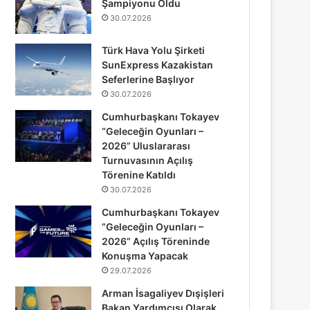
Şampiyonu Oldu
30.07.2026
Türk Hava Yolu Şirketi
SunExpress Kazakistan
Seferlerine Başlıyor
30.07.2026
Cumhurbaşkanı Tokayev
“Geleceğin Oyunları –
2026” Uluslararası
Turnuvasının Açılış
Törenine Katıldı
30.07.2026
Cumhurbaşkanı Tokayev
“Geleceğin Oyunları –
2026” Açılış Töreninde
Konuşma Yapacak
29.07.2026
Arman İsagaliyev Dışişleri
Bakan Yardımcısı Olarak