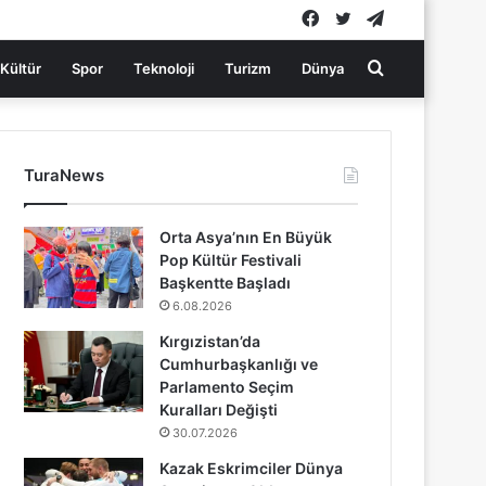
Facebook
Twitter
Telegram
Arama
Kültür
Spor
Teknoloji
Turizm
Dünya
yap
TuraNews
...
Orta Asya’nın En Büyük
Pop Kültür Festivali
Başkentte Başladı
6.08.2026
Kırgızistan’da
Cumhurbaşkanlığı ve
Parlamento Seçim
Kuralları Değişti
30.07.2026
Kazak Eskrimciler Dünya