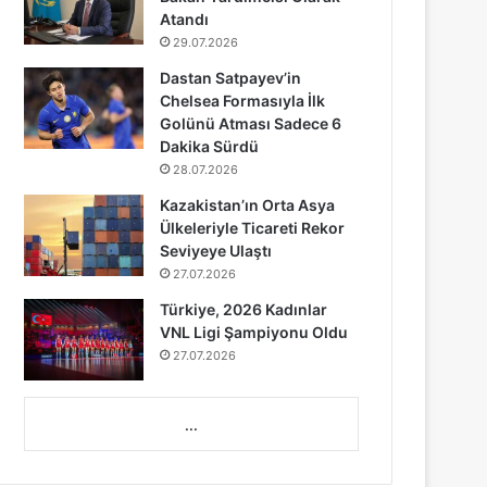
Atandı
29.07.2026
Dastan Satpayev’in
Chelsea Formasıyla İlk
Golünü Atması Sadece 6
Dakika Sürdü
28.07.2026
Kazakistan’ın Orta Asya
Ülkeleriyle Ticareti Rekor
Seviyeye Ulaştı
27.07.2026
Türkiye, 2026 Kadınlar
VNL Ligi Şampiyonu Oldu
27.07.2026
...