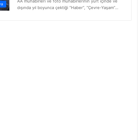
AA muhabirleri ve foto muhabirlerinin yurt içinde ve
ya
dışında yıl boyunca çektiği “Haber”, “Çevre-Yaşam”…