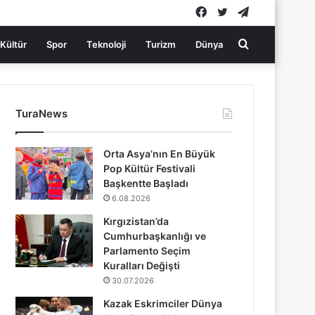
Facebook
Twitter
Telegram
Arama
Kültür
Spor
Teknoloji
Turizm
Dünya
yap
TuraNews
...
Orta Asya’nın En Büyük
Pop Kültür Festivali
Başkentte Başladı
6.08.2026
Kırgızistan’da
Cumhurbaşkanlığı ve
Parlamento Seçim
Kuralları Değişti
30.07.2026
Kazak Eskrimciler Dünya