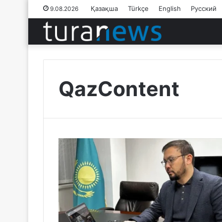
Қазақша
Türkçe
English
Русский
9.08.2026
QazContent