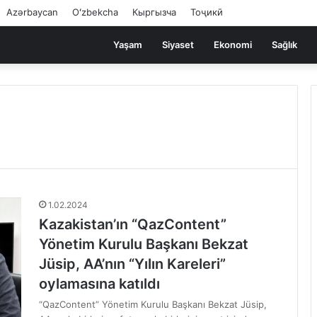
Azərbaycan
Oʻzbekcha
Кыргызча
Тоҷикӣ
Yaşam
Siyaset
Ekonomi
Sağlık
1.02.2024
Kazakistan’ın “QazContent”
Yönetim Kurulu Başkanı Bekzat
Jüsip, AA’nın “Yılın Kareleri”
oylamasına katıldı
“QazContent” Yönetim Kurulu Başkanı Bekzat Jüsip,