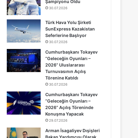
Şampiyonu Oldu
30.07.2026
Türk Hava Yolu Şirketi
SunExpress Kazakistan
Seferlerine Başlıyor
30.07.2026
Cumhurbaşkanı Tokayev
“Geleceğin Oyunları –
2026” Uluslararası
Turnuvasının Açılış
Törenine Katıldı
30.07.2026
Cumhurbaşkanı Tokayev
“Geleceğin Oyunları –
2026” Açılış Töreninde
Konuşma Yapacak
29.07.2026
Arman İsagaliyev Dışişleri
Bakan Yardımcısı Olarak