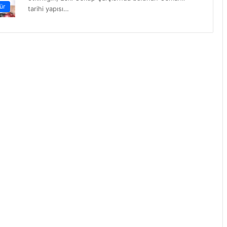
ür
tarihi yapısı…