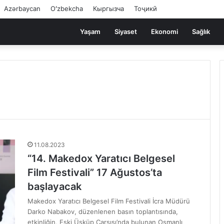
Azərbaycan
Oʻzbekcha
Кыргызча
Тоҷикӣ
Yaşam
Siyaset
Ekonomi
Sağlık
11.08.2023
“14. Makedox Yaratıcı Belgesel
Film Festivali” 17 Ağustos’ta
başlayacak
Makedox Yaratıcı Belgesel Film Festivali İcra Müdürü
Darko Nabakov, düzenlenen basın toplantısında,
etkinliğin, Eski Üsküp Çarşısı’nda bulunan Osmanlı