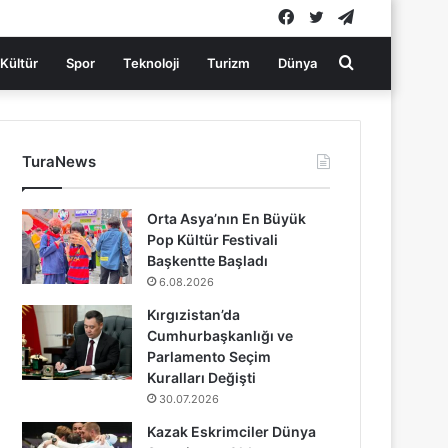
Facebook
Twitter
Telegram
Arama
Kültür
Spor
Teknoloji
Turizm
Dünya
yap
TuraNews
...
Orta Asya’nın En Büyük
Pop Kültür Festivali
Başkentte Başladı
6.08.2026
Kırgızistan’da
Cumhurbaşkanlığı ve
Parlamento Seçim
Kuralları Değişti
30.07.2026
Kazak Eskrimciler Dünya