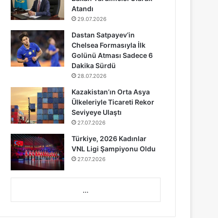
Atandı
29.07.2026
Dastan Satpayev’in
Chelsea Formasıyla İlk
Golünü Atması Sadece 6
Dakika Sürdü
28.07.2026
Kazakistan’ın Orta Asya
Ülkeleriyle Ticareti Rekor
Seviyeye Ulaştı
27.07.2026
Türkiye, 2026 Kadınlar
VNL Ligi Şampiyonu Oldu
27.07.2026
...