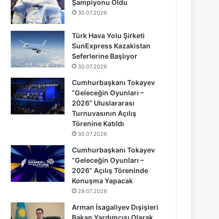
Şampiyonu Oldu
30.07.2026
Türk Hava Yolu Şirketi
SunExpress Kazakistan
Seferlerine Başlıyor
30.07.2026
Cumhurbaşkanı Tokayev
“Geleceğin Oyunları –
2026” Uluslararası
Turnuvasının Açılış
Törenine Katıldı
30.07.2026
Cumhurbaşkanı Tokayev
“Geleceğin Oyunları –
2026” Açılış Töreninde
Konuşma Yapacak
29.07.2026
Arman İsagaliyev Dışişleri
Bakan Yardımcısı Olarak