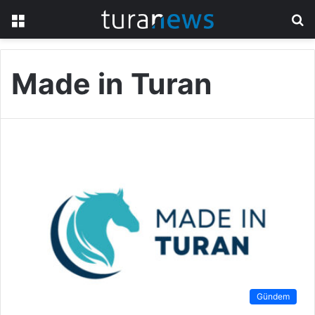
Menü
A
y
...
Made in Turan
Gündem