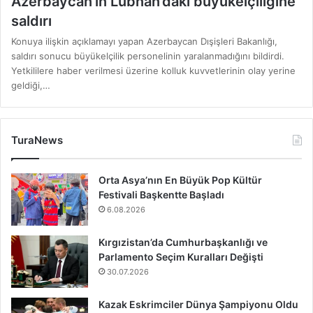
Azerbaycan’ın Lübnan’daki büyükelçiliğine
saldırı
Konuya ilişkin açıklamayı yapan Azerbaycan Dışişleri Bakanlığı,
saldırı sonucu büyükelçilik personelinin yaralanmadığını bildirdi.
Yetkililere haber verilmesi üzerine kolluk kuvvetlerinin olay yerine
geldiği,…
TuraNews
Orta Asya’nın En Büyük Pop Kültür
Festivali Başkentte Başladı
6.08.2026
Kırgızistan’da Cumhurbaşkanlığı ve
Parlamento Seçim Kuralları Değişti
30.07.2026
Kazak Eskrimciler Dünya Şampiyonu Oldu