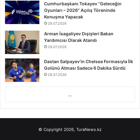
Cumhurbaşkanı Tokayev “Geleceğin
Oyunları – 2026” Açılış Töreninde
Konuşma Yapacak
29.07.2026
Arman İsagaliyev Dışişleri Bakan
Yardımcısı Olarak Atandı
29.07.2026
Dastan Satpayev’in Chelsea Formasıyla İlk
Golünü Atması Sadece 6 Dakika Sürdü
28.07.2026
...
© Copyright 2026, TuraNews.kz