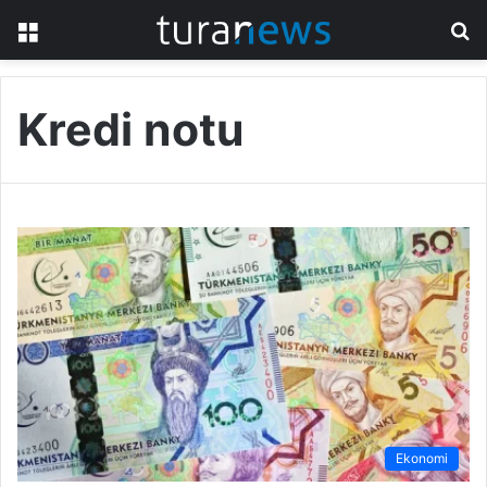
Menü
A
y
...
Kredi notu
Ekonomi