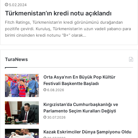
5.02.2024
Türkmenistan’ın kredi notu açıklandı
Fitch Ratings, Türkmenistan’ın kredi görünümünü durağandan
pozitife çevirdi. Kuruluş, Türkmenistan’ın uzun vadeli yabancı para
birimi cinsinden kredi notunu “B+” olarak…
TuraNews
Orta Asya’nın En Büyük Pop Kültür
Festivali Başkentte Başladı
6.08.2026
Kırgızistan’da Cumhurbaşkanlığı ve
Parlamento Seçim Kuralları Değişti
30.07.2026
Kazak Eskrimciler Dünya Şampiyonu Oldu