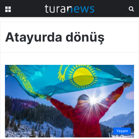
Menü
A
y
...
Atayurda dönüş
Yaşam