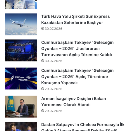
Türk Hava Yolu Şirketi SunExpress
Kazakistan Seferlerine Başlıyor
30.07.2026
Cumhurbaşkanı Tokayev “Geleceğin
Oyunları – 2026” Uluslararası
Turnuvasının Açılış Törenine Katıldı
30.07.2026
Cumhurbaşkanı Tokayev “Geleceğin
Oyunları – 2026” Açılış Töreninde
Konuşma Yapacak
29.07.2026
Arman İsagaliyev Dışişleri Bakan
Yardımcısı Olarak Atandı
29.07.2026
Dastan Satpayev’in Chelsea Formasıyla İlk
Golünü Atması Sadece 6 Dakika Sürdü