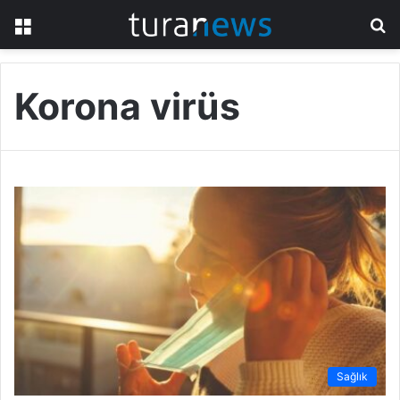
Menü
A
y
...
Korona virüs
Sağlık