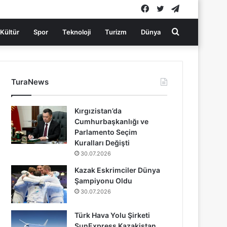
Facebook
Twitter
Telegram
Arama
Kültür
Spor
Teknoloji
Turizm
Dünya
yap
TuraNews
...
Kırgızistan’da
Cumhurbaşkanlığı ve
Parlamento Seçim
Kuralları Değişti
30.07.2026
Kazak Eskrimciler Dünya
Şampiyonu Oldu
30.07.2026
Türk Hava Yolu Şirketi
SunExpress Kazakistan