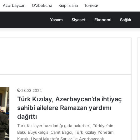
Azərbaycan
Oʻzbekcha
Кыргызча
Тоҷикӣ
Yaşam
Siyaset
Ekonomi
Sağlık
28.03.2024
Türk Kızılay, Azerbaycan’da ihtiyaç
sahibi ailelere Ramazan yardımı
dağıttı
Türk Kızılayın hazırladığı gıda paketleri, Türkiye’nin
Bakü Büyükelçisi Cahit Bağcı, Türk Kızılay Yönetim
Kurulu Üyesi Mustafa Sarılar ile Azerbaycanlı