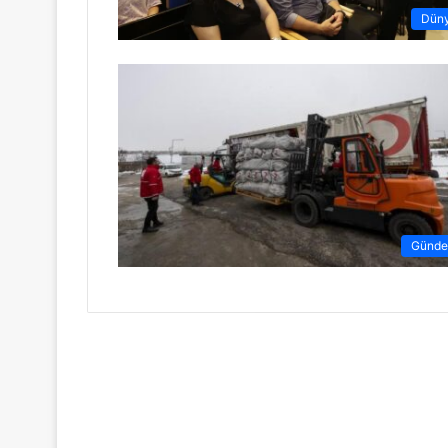
Dün
Günd