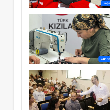
Yaş
Günd