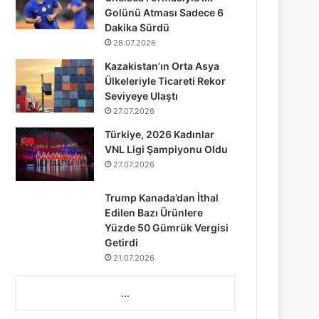
Golünü Atması Sadece 6
Dakika Sürdü
28.07.2026
Kazakistan’ın Orta Asya
Ülkeleriyle Ticareti Rekor
Seviyeye Ulaştı
27.07.2026
Türkiye, 2026 Kadınlar
VNL Ligi Şampiyonu Oldu
27.07.2026
Trump Kanada’dan İthal
Edilen Bazı Ürünlere
Yüzde 50 Gümrük Vergisi
Getirdi
21.07.2026
...