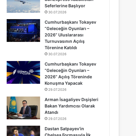
Seferlerine Başlıyor
30.07.2026
Cumhurbaşkanı Tokayev
“Geleceğin Oyunları –
2026” Uluslararası
Turnuvasının Açılış
Törenine Katıldı
30.07.2026
Cumhurbaşkanı Tokayev
“Geleceğin Oyunları –
2026” Açılış Töreninde
Konuşma Yapacak
29.07.2026
Arman İsagaliyev Dışişleri
Bakan Yardımcısı Olarak
Atandı
29.07.2026
Dastan Satpayev’in
Chelsea Formasıyla İlk