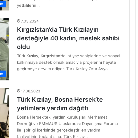
am
yetkililerin…
7.03.2024
Kırgızistan’da Türk Kızılayın
desteğiyle 40 kadın, meslek sahibi
oldu
Türk Kızılay, Kırgızistan’da ihtiyaç sahiplerine ve sosyal
kalkınmaya destek olmak amacıyla projelerini hayata
geçirmeye devam ediyor. Türk Kızılay Orta Asya…
em
17.08.2023
Türk Kızılay, Bosna Hersek’te
yetimlere yardım dağıttı
Bosna Hersek’teki yardım kuruluşları Merhamet
Derneği ve EMMAUS Uluslararası Dayanışma Forumu
ile işbirliği içerisinde gerçekleştirilen yardım
faaliyetinin toplantısına, Türk Kızılay…