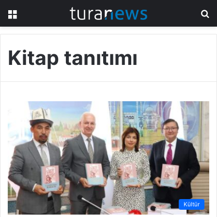
Menü
A
y
...
Kitap tanıtımı
Kültür