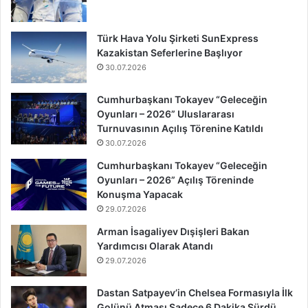
Türk Hava Yolu Şirketi SunExpress
Kazakistan Seferlerine Başlıyor
30.07.2026
Cumhurbaşkanı Tokayev “Geleceğin
Oyunları – 2026” Uluslararası
Turnuvasının Açılış Törenine Katıldı
30.07.2026
Cumhurbaşkanı Tokayev “Geleceğin
Oyunları – 2026” Açılış Töreninde
Konuşma Yapacak
29.07.2026
Arman İsagaliyev Dışişleri Bakan
Yardımcısı Olarak Atandı
29.07.2026
Dastan Satpayev’in Chelsea Formasıyla İlk
Golünü Atması Sadece 6 Dakika Sürdü