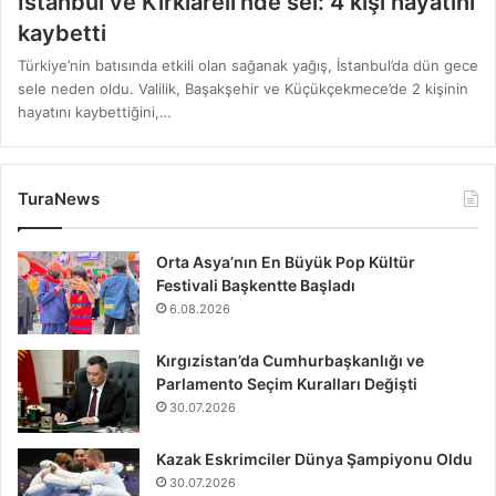
İstanbul ve Kırklareli’nde sel: 4 kişi hayatını
kaybetti
Türkiye’nin batısında etkili olan sağanak yağış, İstanbul’da dün gece
sele neden oldu. Valilik, Başakşehir ve Küçükçekmece’de 2 kişinin
hayatını kaybettiğini,…
TuraNews
Orta Asya’nın En Büyük Pop Kültür
Festivali Başkentte Başladı
6.08.2026
Kırgızistan’da Cumhurbaşkanlığı ve
Parlamento Seçim Kuralları Değişti
30.07.2026
Kazak Eskrimciler Dünya Şampiyonu Oldu
30.07.2026