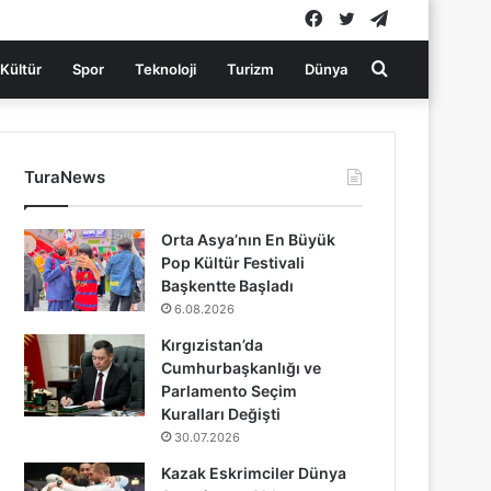
Facebook
Twitter
Telegram
Arama
Kültür
Spor
Teknoloji
Turizm
Dünya
yap
TuraNews
...
Orta Asya’nın En Büyük
Pop Kültür Festivali
Başkentte Başladı
6.08.2026
Kırgızistan’da
Cumhurbaşkanlığı ve
Parlamento Seçim
Kuralları Değişti
30.07.2026
Kazak Eskrimciler Dünya