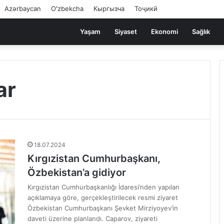
Azərbaycan
Oʻzbekcha
Кыргызча
Тоҷикӣ
Yaşam
Siyaset
Ekonomi
Sağlık
ar
18.07.2024
Kırgızistan Cumhurbaşkanı,
Özbekistan’a gidiyor
Kırgızistan Cumhurbaşkanlığı İdaresi’nden yapılan
açıklamaya göre, gerçekleştirilecek resmi ziyaret
Özbekistan Cumhurbaşkanı Şevket Mirziyoyev’in
daveti üzerine planlandı. Caparov, ziyareti