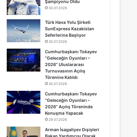
Şampiyonu Oldu
30.07.2026
Türk Hava Yolu Şirketi
SunExpress Kazakistan
Seferlerine Başlıyor
30.07.2026
Cumhurbaşkanı Tokayev
“Geleceğin Oyunları –
2026” Uluslararası
Turnuvasının Açılış
Törenine Katıldı
30.07.2026
Cumhurbaşkanı Tokayev
“Geleceğin Oyunları –
2026” Açılış Töreninde
Konuşma Yapacak
29.07.2026
Arman İsagaliyev Dışişleri
Bakan Yardımcısı Olarak