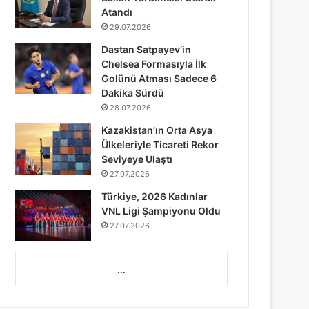
Atandı
29.07.2026
Dastan Satpayev’in
Chelsea Formasıyla İlk
Golünü Atması Sadece 6
Dakika Sürdü
28.07.2026
Kazakistan’ın Orta Asya
Ülkeleriyle Ticareti Rekor
Seviyeye Ulaştı
27.07.2026
Türkiye, 2026 Kadınlar
VNL Ligi Şampiyonu Oldu
27.07.2026
...