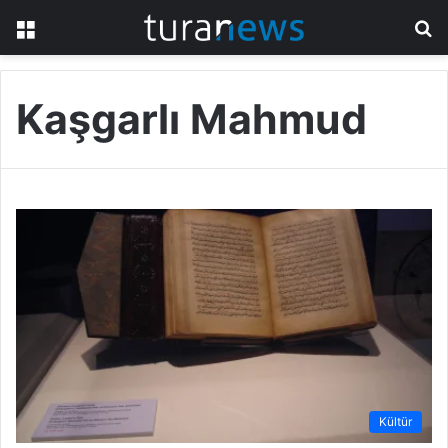
Menü
A
y
...
Kaşgarlı Mahmud
Kültür