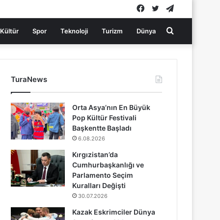
Facebook
Twitter
Telegram
Arama
Kültür
Spor
Teknoloji
Turizm
Dünya
yap
TuraNews
...
Orta Asya’nın En Büyük
Pop Kültür Festivali
Başkentte Başladı
6.08.2026
Kırgızistan’da
Cumhurbaşkanlığı ve
Parlamento Seçim
Kuralları Değişti
30.07.2026
Kazak Eskrimciler Dünya