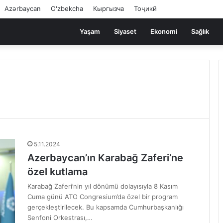
Azərbaycan
Oʻzbekcha
Кыргызча
Тоҷикӣ
Yaşam
Siyaset
Ekonomi
Sağlık
5.11.2024
Azerbaycan’ın Karabağ Zaferi’ne
özel kutlama
Karabağ Zaferi’nin yıl dönümü dolayısıyla 8 Kasım
Cuma günü ATO Congresium’da özel bir program
gerçekleştirilecek. Bu kapsamda Cumhurbaşkanlığı
Senfoni Orkestrası,…