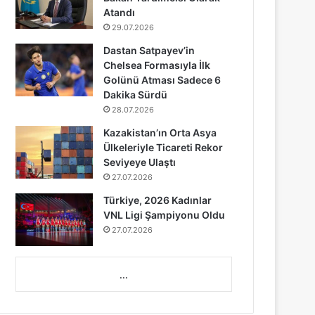
Atandı
29.07.2026
Dastan Satpayev’in
Chelsea Formasıyla İlk
Golünü Atması Sadece 6
Dakika Sürdü
28.07.2026
Kazakistan’ın Orta Asya
Ülkeleriyle Ticareti Rekor
Seviyeye Ulaştı
27.07.2026
Türkiye, 2026 Kadınlar
VNL Ligi Şampiyonu Oldu
27.07.2026
...