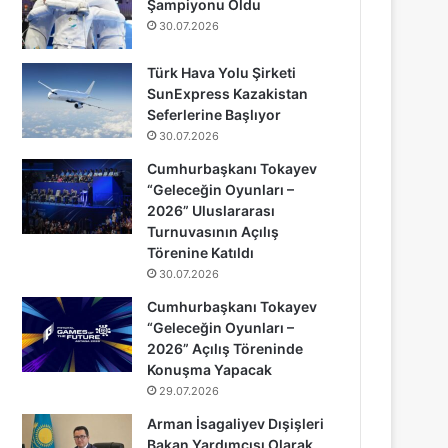
Şampiyonu Oldu
30.07.2026
Türk Hava Yolu Şirketi
SunExpress Kazakistan
Seferlerine Başlıyor
30.07.2026
Cumhurbaşkanı Tokayev
“Geleceğin Oyunları –
2026” Uluslararası
Turnuvasının Açılış
Törenine Katıldı
30.07.2026
Cumhurbaşkanı Tokayev
“Geleceğin Oyunları –
2026” Açılış Töreninde
Konuşma Yapacak
29.07.2026
Arman İsagaliyev Dışişleri
Bakan Yardımcısı Olarak