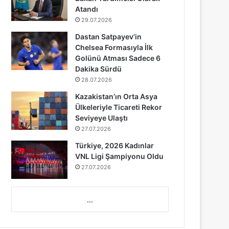
Atandı
29.07.2026
Dastan Satpayev’in
Chelsea Formasıyla İlk
Golünü Atması Sadece 6
Dakika Sürdü
28.07.2026
Kazakistan’ın Orta Asya
Ülkeleriyle Ticareti Rekor
Seviyeye Ulaştı
27.07.2026
Türkiye, 2026 Kadınlar
VNL Ligi Şampiyonu Oldu
27.07.2026
...