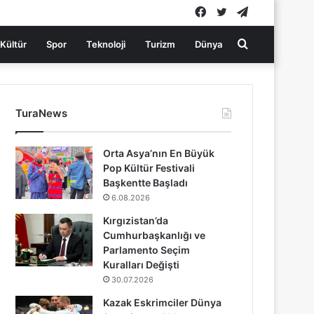
Facebook
Twitter
Telegram
Arama
Kültür
Spor
Teknoloji
Turizm
Dünya
yap
TuraNews
...
Orta Asya’nın En Büyük
Pop Kültür Festivali
Başkentte Başladı
6.08.2026
Kırgızistan’da
Cumhurbaşkanlığı ve
Parlamento Seçim
Kuralları Değişti
30.07.2026
Kazak Eskrimciler Dünya