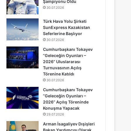
Şampiyonu Oldu
30.07.2026
Türk Hava Yolu Şirketi
SunExpress Kazakistan
Seferlerine Başlıyor
30.07.2026
Cumhurbaşkanı Tokayev
“Geleceğin Oyunları –
2026” Uluslararası
Turnuvasının Açılış
Törenine Katıldı
30.07.2026
Cumhurbaşkanı Tokayev
“Geleceğin Oyunları –
2026” Açılış Töreninde
Konuşma Yapacak
29.07.2026
Arman İsagaliyev Dışişleri
Bakan Yardımcısı Olarak