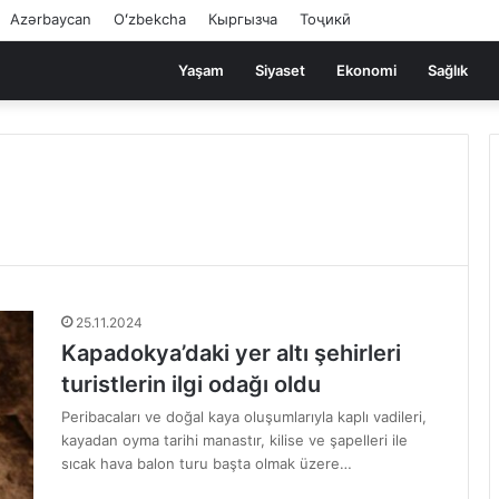
Azərbaycan
Oʻzbekcha
Кыргызча
Тоҷикӣ
Yaşam
Siyaset
Ekonomi
Sağlık
25.11.2024
Kapadokya’daki yer altı şehirleri
turistlerin ilgi odağı oldu
Peribacaları ve doğal kaya oluşumlarıyla kaplı vadileri,
kayadan oyma tarihi manastır, kilise ve şapelleri ile
sıcak hava balon turu başta olmak üzere…